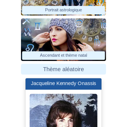
Portrait astrologique
Ascendant et thème natal
Thème aléatoire
Jacqueline Kennedy Onassis
Mrs._Kennedy_in_the_Diplomatic
_Reception_Room.jpg