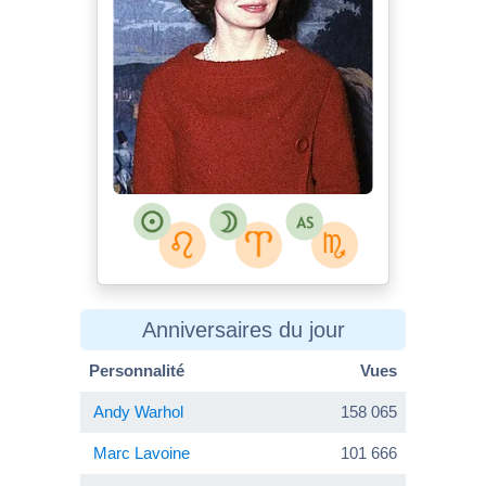
Nickvaughn49
talk
Mrs._Kennedy_in_the_Diplomatic
_Reception_Room.jpg
Anniversaires du jour
Personnalité
Vues
Andy Warhol
158 065
Marc Lavoine
101 666