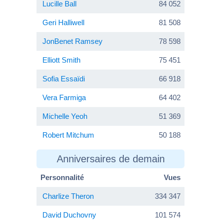
Lucille Ball
84 052
Geri Halliwell
81 508
JonBenet Ramsey
78 598
Elliott Smith
75 451
Sofia Essaïdi
66 918
Vera Farmiga
64 402
Michelle Yeoh
51 369
Robert Mitchum
50 188
Anniversaires de demain
Personnalité
Vues
Charlize Theron
334 347
David Duchovny
101 574