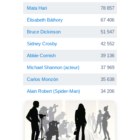
Mata Hari
78 857
Élisabeth Báthory
67 406
Bruce Dickinson
51 547
Sidney Crosby
42 552
Abbie Cornish
39 136
Michael Shannon (acteur)
37 969
Carlos Monzón
35 638
Alain Robert (Spider-Man)
34 206