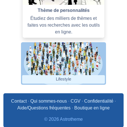
Thème de personnalités
Étudiez des milliers de thèmes et
faites vos recherches avec les outils
en ligne.
Lifestyle
Contact
·
Qui sommes-nous
·
CGV
·
Confidentialité
·
Aide/Questions fréquentes
·
Boutique en ligne
© 2026 Astrotheme