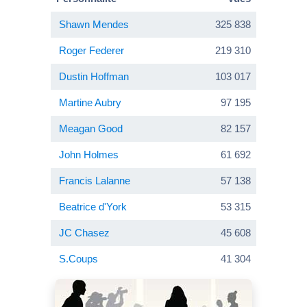
Shawn Mendes
325 838
Roger Federer
219 310
Dustin Hoffman
103 017
Martine Aubry
97 195
Meagan Good
82 157
John Holmes
61 692
Francis Lalanne
57 138
Beatrice d'York
53 315
JC Chasez
45 608
S.Coups
41 304