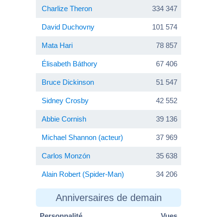
Charlize Theron
334 347
David Duchovny
101 574
Mata Hari
78 857
Élisabeth Báthory
67 406
Bruce Dickinson
51 547
Sidney Crosby
42 552
Abbie Cornish
39 136
Michael Shannon (acteur)
37 969
Carlos Monzón
35 638
Alain Robert (Spider-Man)
34 206
Anniversaires de demain
Personnalité
Vues