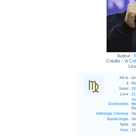
Auteur :
P
Crédits :
'A Cel
Lic
Né le :
lu
à :
Ne
Soleil :
20
Lune :
21
Vi
Dominantes
:
Me
Ma
Astrologie Chinoise
:
Se
Numérologie
:
ch
Taille :
Je
Vues
:
15