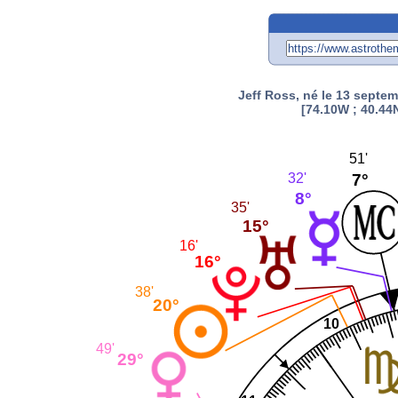
Jeff Ross, né le 13 septe
[74.10W ; 40.44N
51'
7°
32'
8°
35'
15°
16'
16°
38'
20°
10
49'
29°