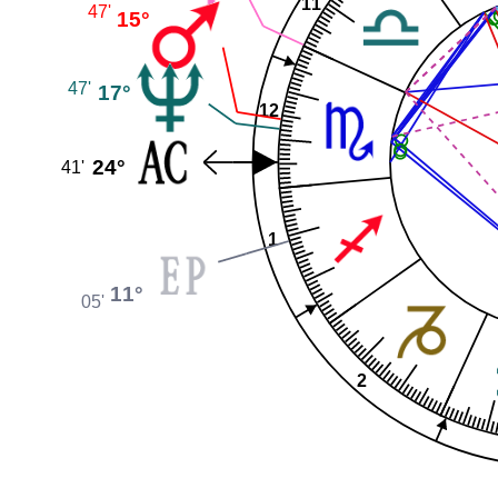
11
47'
15°
47'
17°
12
24°
41'
1
11°
05'
2