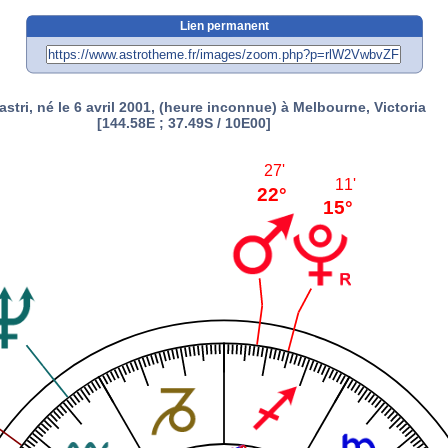
Lien permanent
astri, né le 6 avril 2001, (heure inconnue) à Melbourne, Victoria
[144.58E ; 37.49S / 10E00]
27'
11'
22°
15°