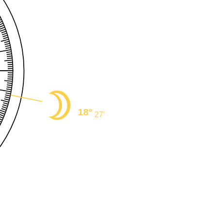
18°
27'