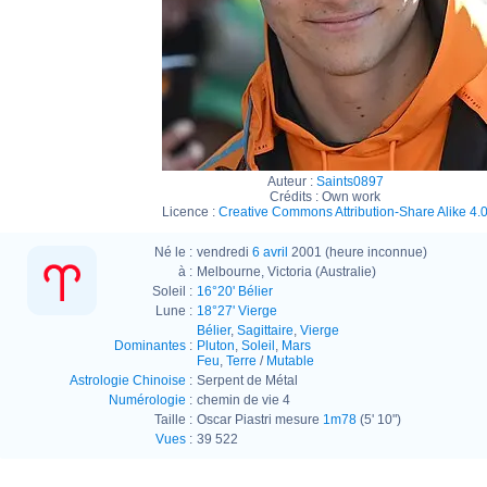
Auteur :
Saints0897
Crédits :
Own work
Licence :
Creative Commons Attribution-Share Alike 4.
Né le :
vendredi
6 avril
2001 (heure inconnue)
à :
Melbourne, Victoria (Australie)
Soleil :
16°20' Bélier
Lune :
18°27' Vierge
Bélier
,
Sagittaire
,
Vierge
Dominantes
:
Pluton
,
Soleil
,
Mars
Feu
,
Terre
/
Mutable
Astrologie Chinoise
:
Serpent de Métal
Numérologie
:
chemin de vie 4
Taille :
Oscar Piastri mesure
1m78
(5' 10")
Vues
:
39 522