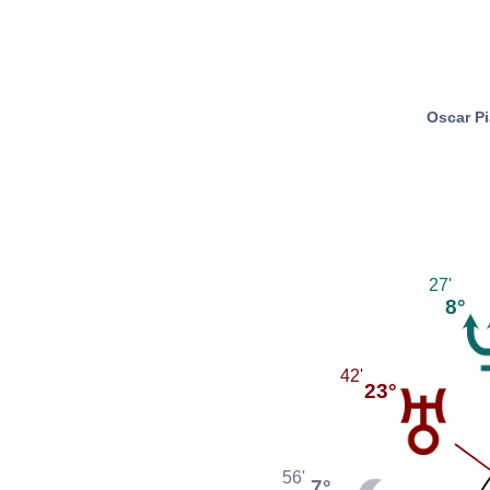
Oscar Pi
27'
8°
42'
23°
56'
7°