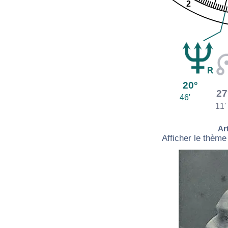
2
20°
27
46'
11'
Ar
Afficher le thème 