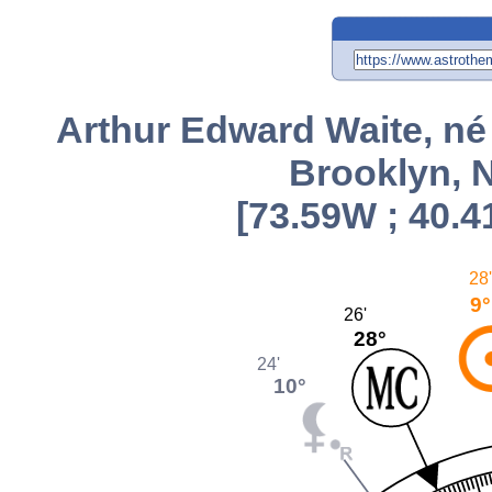
Arthur Edward Waite, né 
Brooklyn, 
[73.59W ; 40.4
28'
9°
26'
28°
24'
10°