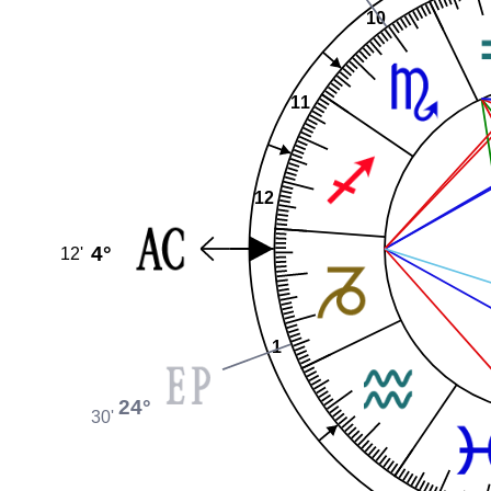
10
11
12
4°
12'
1
24°
30'