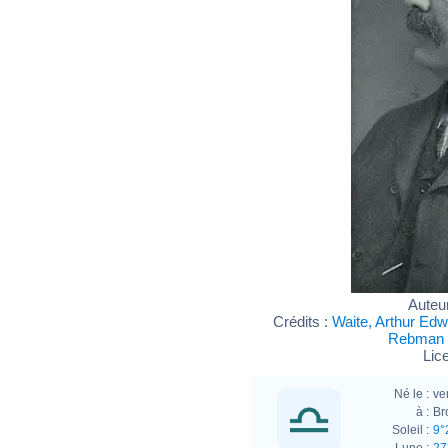
Auteu
Crédits :
Waite, Arthur Edw
Rebman P
Lic
Né le :
ve
à :
Br
Soleil :
9°