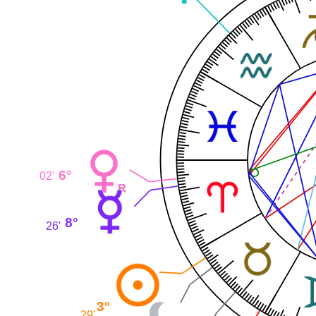
6°
02'
8°
26'
3°
29'