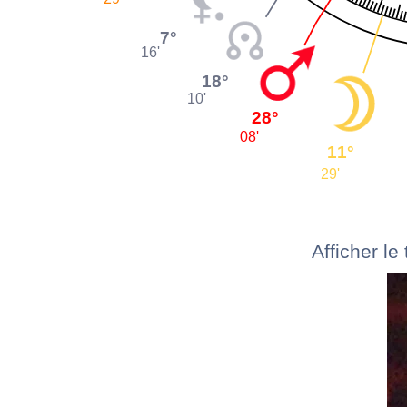
7°
16'
18°
10'
28°
08'
11°
29'
Afficher le