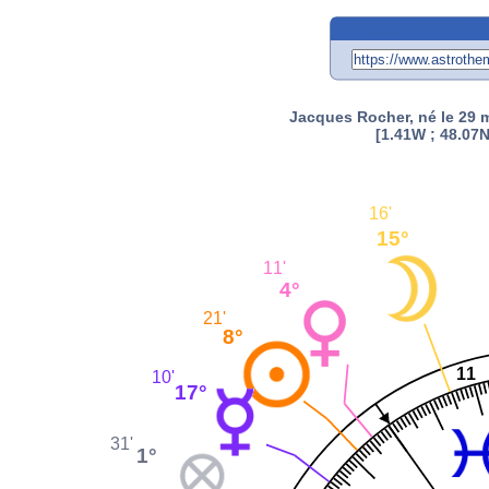
Jacques Rocher, né le 29 
[1.41W ; 48.07N
16'
15°
11'
4°
21'
8°
11
10'
17°
31'
1°