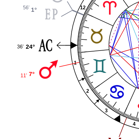
56'
12
1°
24°
36'
1
7°
11'
2
3
4