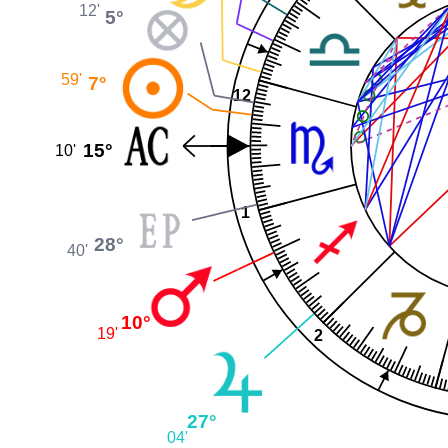
12'
5°
59'
7°
12
15°
10'
1
28°
40'
10°
19'
2
27°
04'