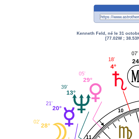
Kenneth Feld, né le 31 octob
[77.02W ; 38.53N
07'
18'
24
4°
05'
29°
39'
13°
21'
20°
10
02'
28°
11