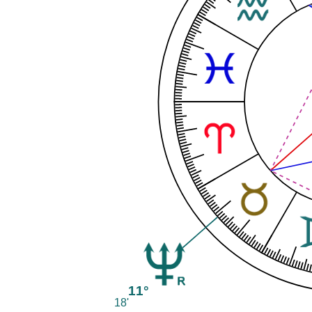
11°
18'