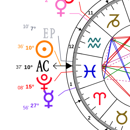
2°
11
10'
7°
36'
12
10°
10°
37'
1
15°
08'
27°
56'
2