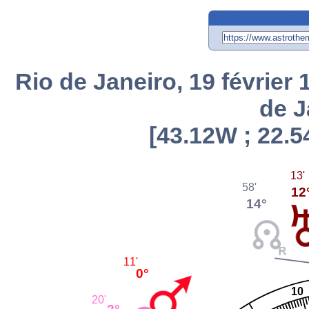
Rio de Janeiro, 19 février 1
de J
[43.12W ; 22.5
13'
58'
12
14°
11'
0°
10
20'