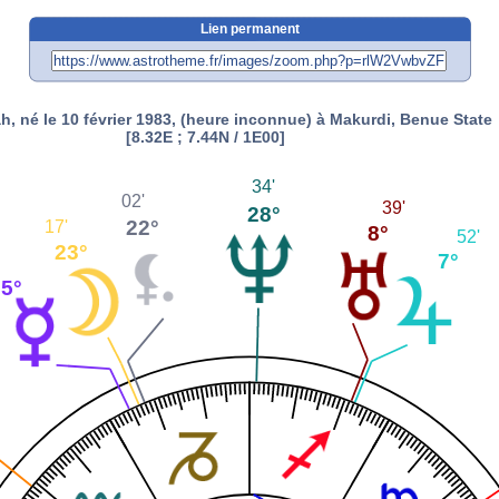
Lien permanent
h, né le 10 février 1983, (heure inconnue) à Makurdi, Benue State
[8.32E ; 7.44N / 1E00]
34'
02'
39'
28°
22°
17'
8°
52'
23°
7°
25°