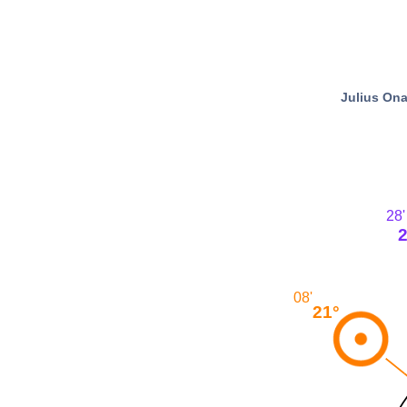
Julius Ona
28'
08'
21°