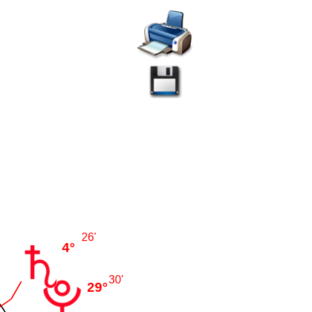
26'
4°
30'
29°