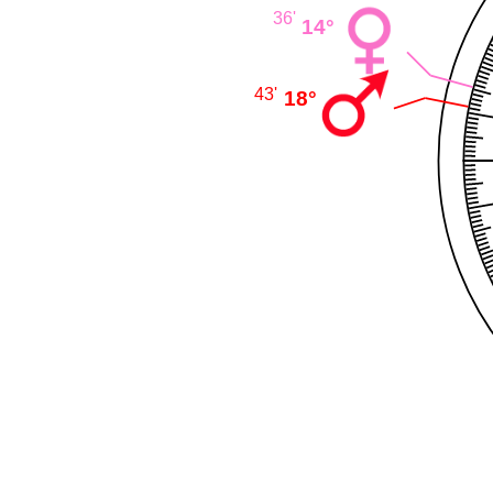
36'
14°
43'
18°