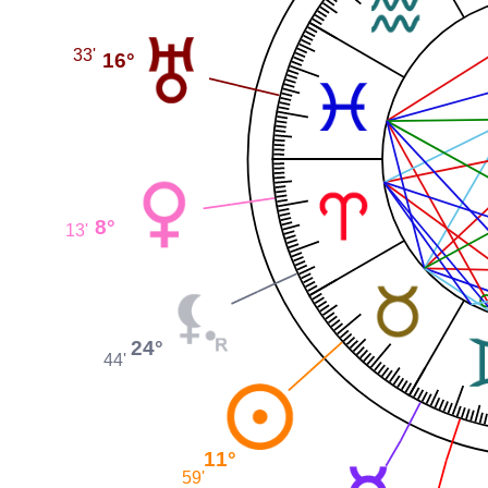
33'
16°
8°
13'
24°
44'
11°
59'