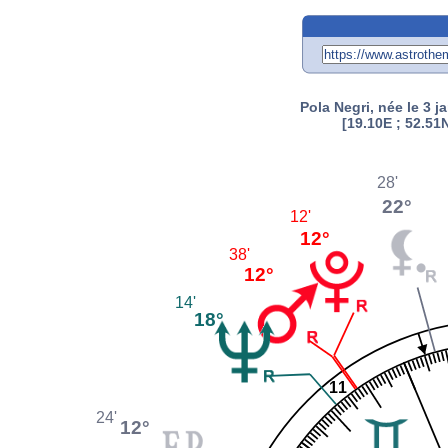
Pola Negri, née le 3 j
[19.10E ; 52.51N
28'
22°
12'
12°
38'
12°
14'
18°
11
24'
12°