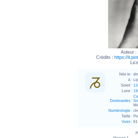
Auteur :
Crédits :
https://it.
Lic
Née le :
di
à :
Li
Soleil :
13
Lune :
19
Ca
Dominantes
:
Sol
Ma
Numérologie
:
ch
Taille :
Po
Vues
:
61
P