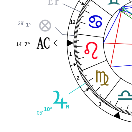
12
29'
1°
7°
14'
1
2
3
10°
05'