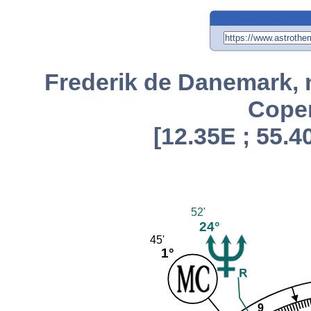
Frederik de Danemark, n
Cope
[12.35E ; 55.4
52'
24°
45'
1°
9