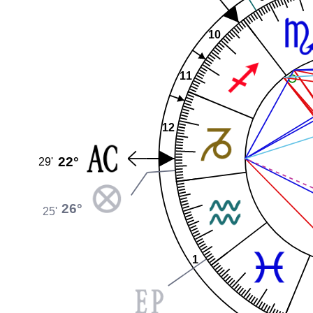
10
11
12
22°
29'
26°
25'
1