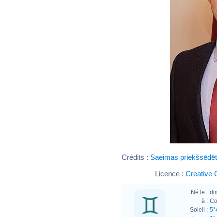
Crédits :
Saeimas priekšsēdētā
Licence :
Creative 
Né le :
di
à :
Co
Soleil :
5°