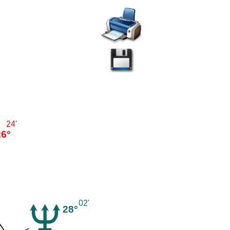
24'
26°
02'
28°