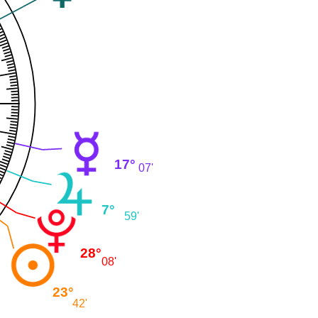
17°
07'
7°
59'
28°
08'
23°
42'