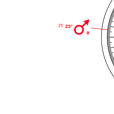
23°
25'