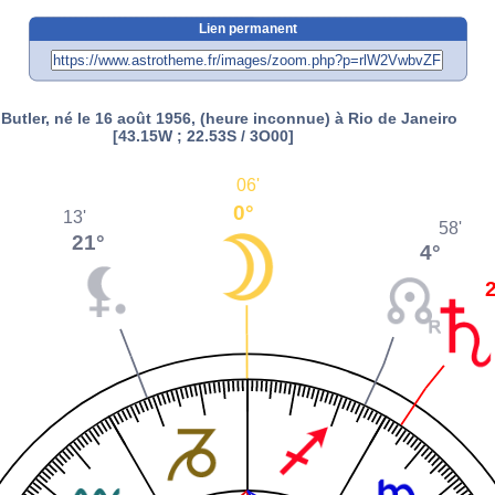
Lien permanent
 Butler, né le 16 août 1956, (heure inconnue) à Rio de Janeiro
[43.15W ; 22.53S / 3O00]
06'
0°
13'
58'
21°
4°