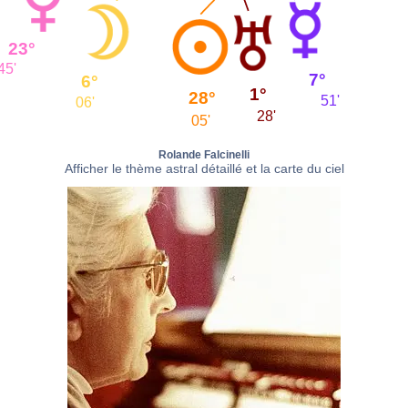
23°
45'
7°
6°
1°
28°
51'
06'
28'
05'
Rolande Falcinelli
Afficher le thème astral détaillé et la carte du ciel