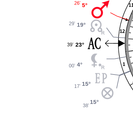
26'
5°
1
29'
19°
12
23°
39'
4°
1
00'
15°
17'
15°
38'