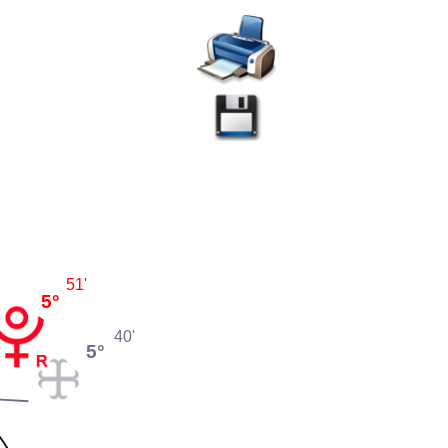
51'
5°
40'
5°