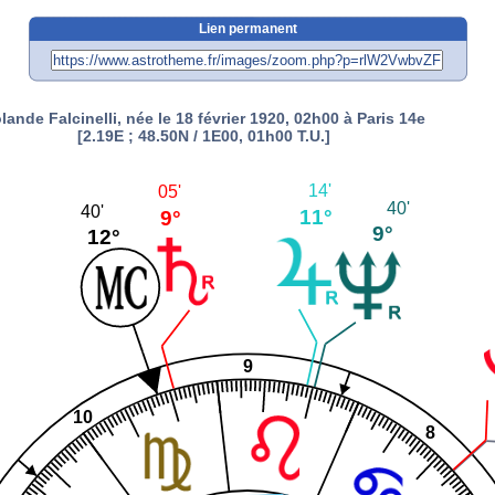
Lien permanent
lande Falcinelli, née le 18 février 1920, 02h00 à Paris 14e
[2.19E ; 48.50N / 1E00, 01h00 T.U.]
14'
05'
40'
40'
11°
9°
9°
12°
9
10
8