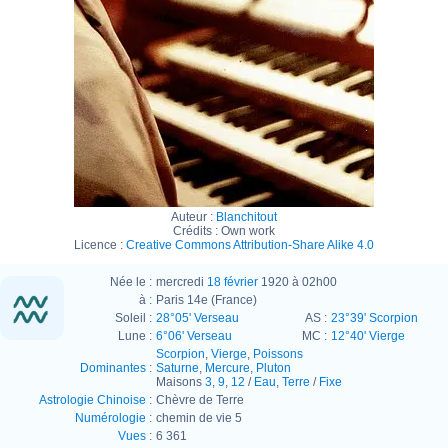
Auteur :
Blanchitout
Crédits :
Own work
Licence :
Creative Commons Attribution-Share Alike 4.0
Née le :
mercredi
18 février
1920 à 02h00
à :
Paris 14e (France)
Soleil :
28°05' Verseau
AS :
23°39' Scorpion
Lune :
6°06' Verseau
MC :
12°40' Vierge
Scorpion
,
Vierge
,
Poissons
Dominantes
:
Saturne
,
Mercure
,
Pluton
Maisons
3
,
9
,
12
/
Eau
,
Terre
/
Fixe
Astrologie Chinoise
:
Chèvre de Terre
Numérologie
:
chemin de vie 5
Vues
:
6 361