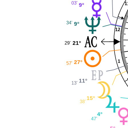
03'
1
9°
34'
9°
12
21°
29'
27°
1
57'
11°
13'
15°
38'
4°
47'