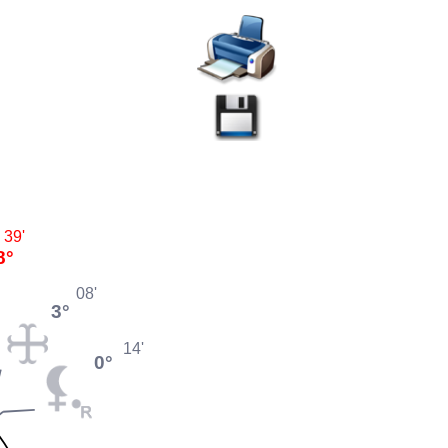
39'
8°
08'
3°
14'
0°