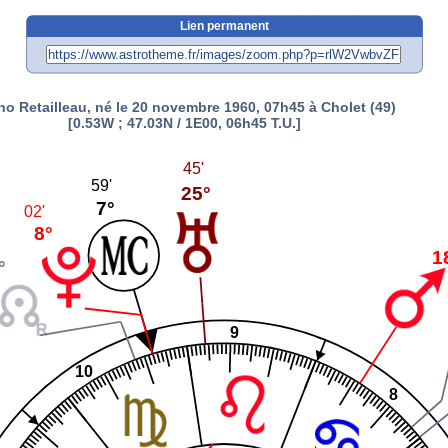
Lien permanent
no Retailleau, né le 20 novembre 1960, 07h45 à Cholet (49)
[0.53W ; 47.03N / 1E00, 06h45 T.U.]
45'
59'
25°
7°
02'
8°
1
°
9
10
8