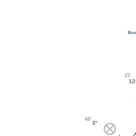
Bru
15'
12
48'
3°