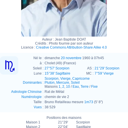
Auteur : Jean Baptiste DOAT
Crédits : Photo fournie par son auteur
Licence :
Creative Commons Attribution-Share Alike 4.0
Né le :
dimanche
20 novembre
1960 à 07h45
à :
Cholet (49) (France)
Soleil :
27°57' Scorpion
AS :
21°29' Scorpion
Lune :
15°38' Sagittaire
MC :
7°59' Vierge
Scorpion
,
Vierge
,
Capricorne
Dominantes
:
Pluton
,
Mercure
,
Soleil
Maisons
1
,
2
,
10
/
Eau
,
Terre
/
Fixe
Astrologie Chinoise
:
Rat de Métal
Numérologie
:
chemin de vie 2
Taille :
Bruno Retailleau mesure
1m73
(5' 8")
Vues
:
38 529
Positions des maisons
Maison 1
21°29'
Scorpion
Maison 2
22°04'
Sagittaire