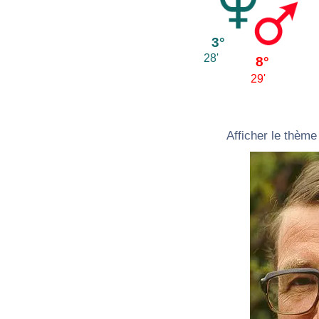
3°
28'
8°
29'
Afficher le thème 