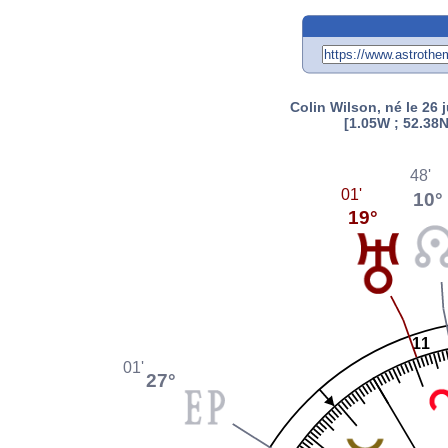
Colin Wilson, né le 26 
[1.05W ; 52.38N
48'
01'
10°
19°
11
01'
27°