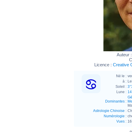
Auteur 
C
Licence :
Creative 
Né le :
ve
à :
Le
Soleil :
3°
Lune :
14
Gé
Dominantes
:
Me
Ma
Astrologie Chinoise
:
Ch
Numérologie
:
ch
Vues
:
16