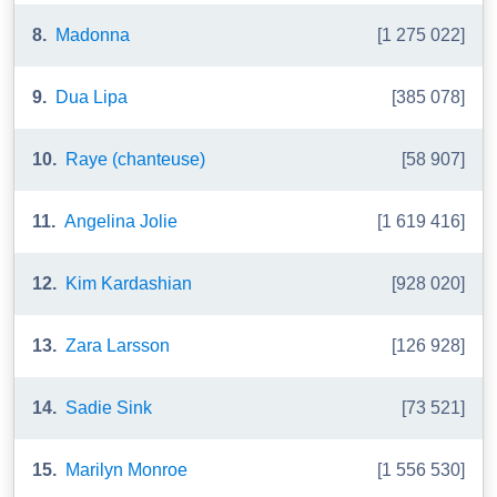
8.
Madonna
[1 275 022]
9.
Dua Lipa
[385 078]
10.
Raye (chanteuse)
[58 907]
11.
Angelina Jolie
[1 619 416]
12.
Kim Kardashian
[928 020]
13.
Zara Larsson
[126 928]
14.
Sadie Sink
[73 521]
15.
Marilyn Monroe
[1 556 530]