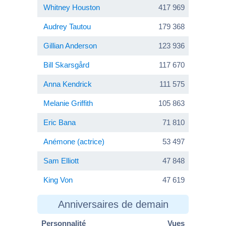
Whitney Houston
417 969
Audrey Tautou
179 368
Gillian Anderson
123 936
Bill Skarsgård
117 670
Anna Kendrick
111 575
Melanie Griffith
105 863
Eric Bana
71 810
Anémone (actrice)
53 497
Sam Elliott
47 848
King Von
47 619
Anniversaires de demain
Personnalité
Vues