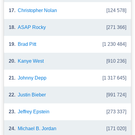
17.
Christopher Nolan
[124 578]
18.
ASAP Rocky
[271 366]
19.
Brad Pitt
[1 230 484]
20.
Kanye West
[910 236]
21.
Johnny Depp
[1 317 645]
22.
Justin Bieber
[991 724]
23.
Jeffrey Epstein
[273 337]
24.
Michael B. Jordan
[171 020]