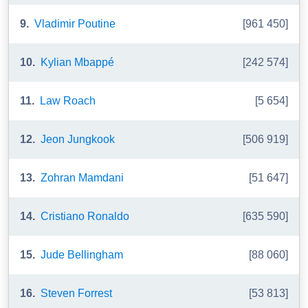
9.
Vladimir Poutine
[961 450]
10.
Kylian Mbappé
[242 574]
11.
Law Roach
[5 654]
12.
Jeon Jungkook
[506 919]
13.
Zohran Mamdani
[51 647]
14.
Cristiano Ronaldo
[635 590]
15.
Jude Bellingham
[88 060]
16.
Steven Forrest
[53 813]