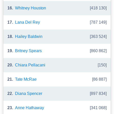
16.
Whitney Houston
[418 130]
17.
Lana Del Rey
[787 149]
18.
Hailey Baldwin
[363 524]
19.
Britney Spears
[860 862]
20.
Chiara Pellacani
[150]
21.
Tate McRae
[86 887]
22.
Diana Spencer
[897 834]
23.
Anne Hathaway
[341 068]