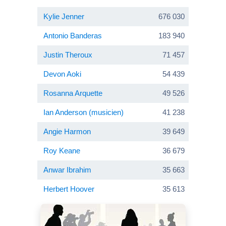
Kylie Jenner
676 030
Antonio Banderas
183 940
Justin Theroux
71 457
Devon Aoki
54 439
Rosanna Arquette
49 526
Ian Anderson (musicien)
41 238
Angie Harmon
39 649
Roy Keane
36 679
Anwar Ibrahim
35 663
Herbert Hoover
35 613