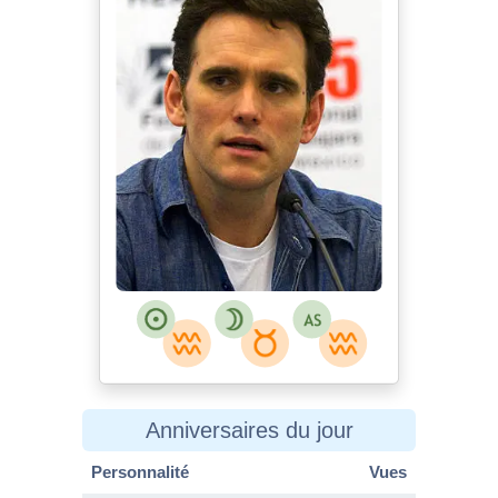
Matt Dillon (Guadalajara) 4.jpg
Festival Internacional de Cine en
Guadalajara
MyCanon
talk
Matt Dillon (Guadalajara) 4.jpg
Anniversaires du jour
Personnalité
Vues