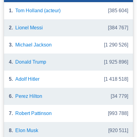
1.
Tom Holland (acteur)
[385 604]
2.
Lionel Messi
[384 767]
3.
Michael Jackson
[1 290 526]
4.
Donald Trump
[1 925 896]
5.
Adolf Hitler
[1 418 518]
6.
Perez Hilton
[34 779]
7.
Robert Pattinson
[993 788]
8.
Elon Musk
[920 511]