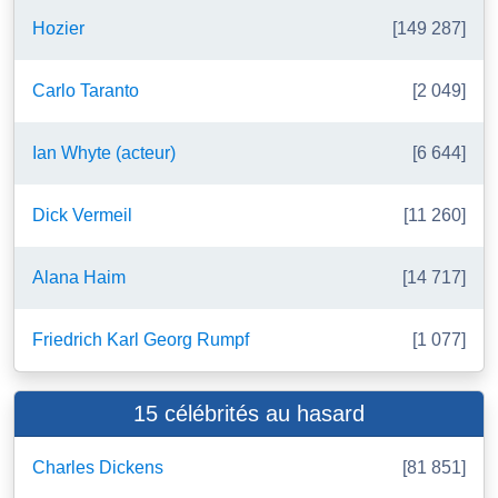
Hozier
[149 287]
Carlo Taranto
[2 049]
Ian Whyte (acteur)
[6 644]
Dick Vermeil
[11 260]
Alana Haim
[14 717]
Friedrich Karl Georg Rumpf
[1 077]
15 célébrités au hasard
Charles Dickens
[81 851]