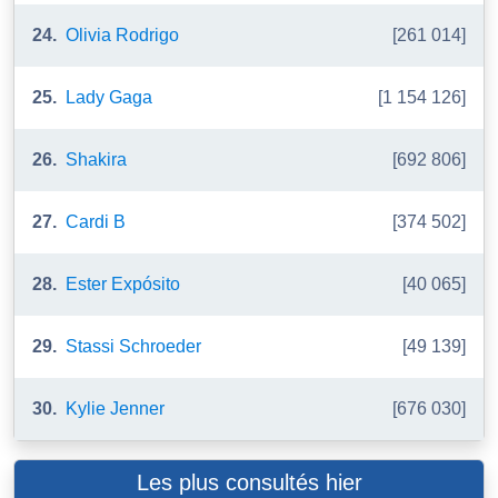
24.
Olivia Rodrigo
[261 014]
25.
Lady Gaga
[1 154 126]
26.
Shakira
[692 806]
27.
Cardi B
[374 502]
28.
Ester Expósito
[40 065]
29.
Stassi Schroeder
[49 139]
30.
Kylie Jenner
[676 030]
Les plus consultés hier