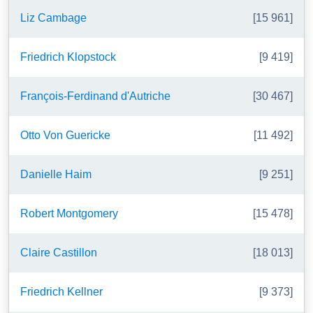
Liz Cambage
[15 961]
Friedrich Klopstock
[9 419]
François-Ferdinand d'Autriche
[30 467]
Otto Von Guericke
[11 492]
Danielle Haim
[9 251]
Robert Montgomery
[15 478]
Claire Castillon
[18 013]
Friedrich Kellner
[9 373]