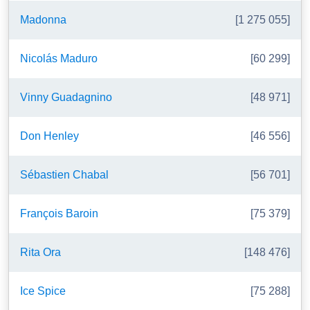
Madonna
[1 275 055]
Nicolás Maduro
[60 299]
Vinny Guadagnino
[48 971]
Don Henley
[46 556]
Sébastien Chabal
[56 701]
François Baroin
[75 379]
Rita Ora
[148 476]
Ice Spice
[75 288]