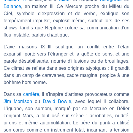
Balance
, en maison III. Ce Mercure proche du Milieu du
Ciel, symbole d'expression et de verbe, explique son
tempérament impulsif, explosif même, surtout lors de ses
shows, tandis que Neptune colore sa communication d'un
flou instable, parfois chaotique.
L'axe maisons IX–III souligne un conflit entre l'élan
expansif, porté vers l'étranger et la quête de sens, et une
parole déstabilisante, nourrie d'illusions ou de brouillages.
Ce climat se reflète dans ses origines atypiques : il grandit
dans un camp de caravanes, cadre marginal propice à une
bohème hors norme.
Dans sa
carrière
, il s'inspire d'artistes provocateurs comme
Jim Morrison
ou
David Bowie
, avec lequel il collabore.
L'iguane, son surnom, marqué par ce Mercure en Bélier
conjoint Mars, a tout osé sur scène : acrobaties, nudité,
jurons et même automutilation. Le père du punk a utilisé
son corps comme un instrument total, incarnant la tension