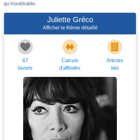
qu'inoubliable.
Juliette Gréco
Afficher le thème détaillé
67
Calculs
Articles
favoris
d'affinités
liés