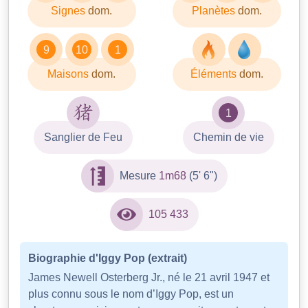
Signes
dom.
Planètes
dom.
9
10
1
Maisons
dom.
Éléments
dom.
1
Sanglier de Feu
Chemin de vie
Mesure
1m68
(5' 6")
105 433
Biographie d'Iggy Pop (extrait)
James Newell Osterberg Jr., né le 21 avril 1947 et
plus connu sous le nom d’Iggy Pop, est un