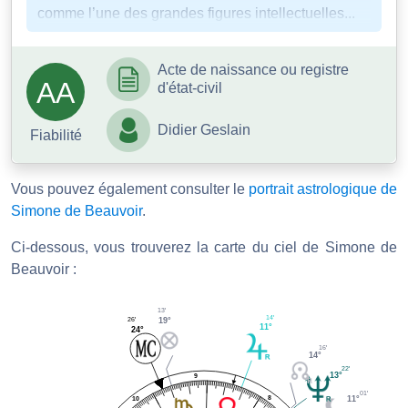
comme l’une des grandes figures intellectuelles...
Acte de naissance ou registre
AA
d'état-civil
Didier Geslain
Fiabilité
Vous pouvez également consulter le
portrait astrologique de
Simone de Beauvoir
.
Ci-dessous, vous trouverez la carte du ciel de Simone de
Beauvoir :
13'
14'
26'
19°
11°
24°
16'
14°
22'
13°
9
01'
8
11°
10