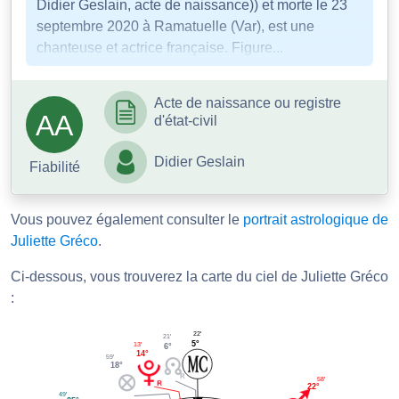
Didier Geslain, acte de naissance)) et morte le 23
septembre 2020 à Ramatuelle (Var), est une
chanteuse et actrice française. Figure...
Acte de naissance ou registre
AA
d'état-civil
Didier Geslain
Fiabilité
Vous pouvez également consulter le
portrait astrologique de
Juliette Gréco
.
Ci-dessous, vous trouverez la carte du ciel de Juliette Gréco
:
22'
21'
5°
13'
6°
14°
59'
18°
58'
22°
49'