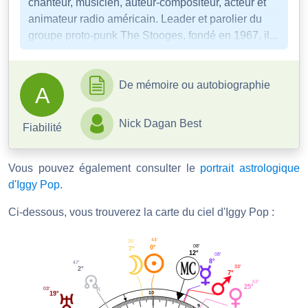
chanteur, musicien, auteur-compositeur, acteur et
animateur radio américain. Leader et parolier du
groupe proto-punk The Stooges, fondé en 1967, il...
De mémoire ou autobiographie
A
Nick Dagan Best
Fiabilité
Vous pouvez également consulter le
portrait astrologique
d'Iggy Pop
.
Ci-dessous, vous trouverez la carte du ciel d'Iggy Pop :
44'
26'
08'
0°
7°
12°
08'
8°
47'
33'
2°
7°
53'
25°
03'
10
19°
9