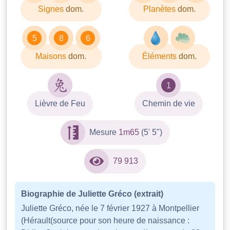
Signes
dom.
Planètes
dom.
5
8
6
Maisons
dom.
Éléments
dom.
1
Lièvre de Feu
Chemin de vie
Mesure
1m65
(5' 5")
79 913
Biographie de Juliette Gréco (extrait)
Juliette Gréco, née le 7 février 1927 à Montpellier
(Hérault(source pour son heure de naissance :