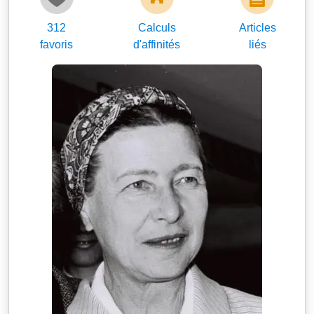
312
Calculs
Articles
favoris
d'affinités
liés
Moshe Milner