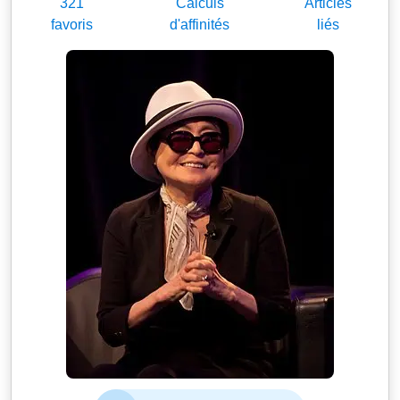
321
Calculs
Articles
favoris
d'affinités
liés