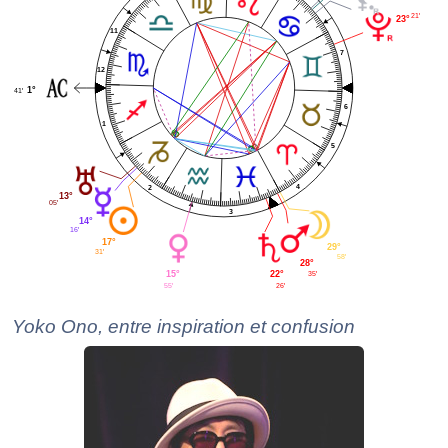
21'
23°
11
7
12
1°
41'
6
1
5
4
2
13°
05'
3
14°
16'
17°
29°
31'
58'
28°
35'
22°
15°
26'
55'
Yoko Ono, entre inspiration et confusion