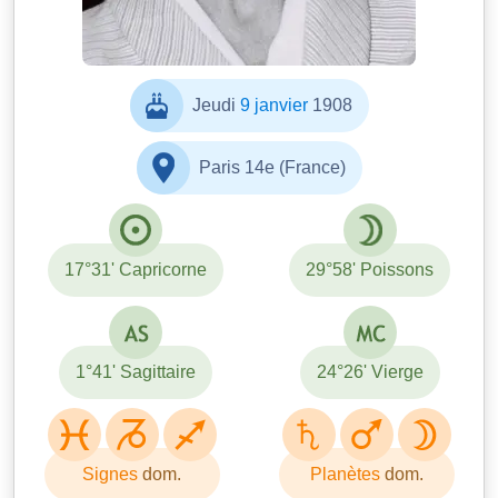
Jeudi
9 janvier
1908
Paris 14e (France)
17°31' Capricorne
29°58' Poissons
1°41' Sagittaire
24°26' Vierge
Signes
dom.
Planètes
dom.