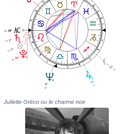
11
8
12
7
29°
21'
1
2°
6
14'
2
6°
03'
10°
5
59'
3
4
19°
35'
25°
8°
25'
52'
Juliette Gréco ou le charme noir