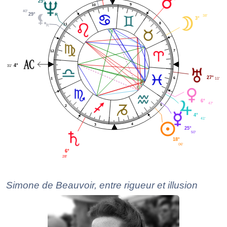
25°
9
10
40'
29°
38'
3°
8
11
7
12
4°
31'
27°
6
1
11'
6°
47'
5
2
4°
41'
4
3
25°
50'
18°
06'
6°
28'
Simone de Beauvoir, entre rigueur et illusion