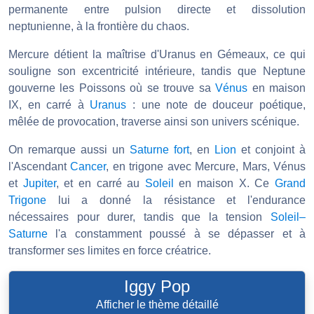
permanente entre pulsion directe et dissolution
neptunienne, à la frontière du chaos.
Mercure détient la maîtrise d'Uranus en Gémeaux, ce qui
souligne son excentricité intérieure, tandis que Neptune
gouverne les Poissons où se trouve sa
Vénus
en maison
IX, en carré à
Uranus
: une note de douceur poétique,
mêlée de provocation, traverse ainsi son univers scénique.
On remarque aussi un
Saturne
fort
, en
Lion
et conjoint à
l'Ascendant
Cancer
, en trigone avec Mercure, Mars, Vénus
et
Jupiter
, et en carré au
Soleil
en maison X. Ce
Grand
Trigone
lui a donné la résistance et l'endurance
nécessaires pour durer, tandis que la tension
Soleil–
Saturne
l'a constamment poussé à se dépasser et à
transformer ses limites en force créatrice.
Iggy Pop
Afficher le thème détaillé