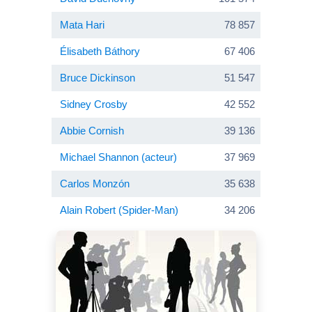
Mata Hari
78 857
Élisabeth Báthory
67 406
Bruce Dickinson
51 547
Sidney Crosby
42 552
Abbie Cornish
39 136
Michael Shannon (acteur)
37 969
Carlos Monzón
35 638
Alain Robert (Spider-Man)
34 206