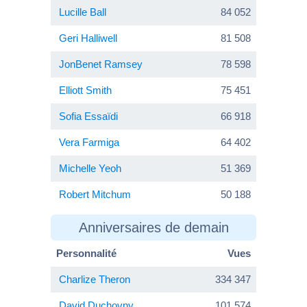
Lucille Ball
84 052
Geri Halliwell
81 508
JonBenet Ramsey
78 598
Elliott Smith
75 451
Sofia Essaïdi
66 918
Vera Farmiga
64 402
Michelle Yeoh
51 369
Robert Mitchum
50 188
Anniversaires de demain
Personnalité
Vues
Charlize Theron
334 347
David Duchovny
101 574