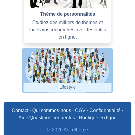
Thème de personnalités
Étudiez des milliers de thèmes et
faites vos recherches avec les outils
en ligne.
Lifestyle
Contact
·
Qui sommes-nous
·
CGV
·
Confidentialité
·
Aide/Questions fréquentes
·
Boutique en ligne
© 2026 Astrotheme