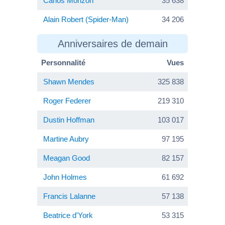
Carlos Monzón
35 638
Alain Robert (Spider-Man)
34 206
Anniversaires de demain
Personnalité
Vues
Shawn Mendes
325 838
Roger Federer
219 310
Dustin Hoffman
103 017
Martine Aubry
97 195
Meagan Good
82 157
John Holmes
61 692
Francis Lalanne
57 138
Beatrice d'York
53 315