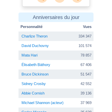
Anniversaires du jour
Personnalité
Vues
Charlize Theron
334 347
David Duchovny
101 574
Mata Hari
78 857
Élisabeth Báthory
67 406
Bruce Dickinson
51 547
Sidney Crosby
42 552
Abbie Cornish
39 136
Michael Shannon (acteur)
37 969