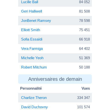
Lucille Ball
84 052
Geri Halliwell
81 508
JonBenet Ramsey
78 598
Elliott Smith
75 451
Sofia Essaïdi
66 918
Vera Farmiga
64 402
Michelle Yeoh
51 369
Robert Mitchum
50 188
Anniversaires de demain
Personnalité
Vues
Charlize Theron
334 347
David Duchovny
101 574