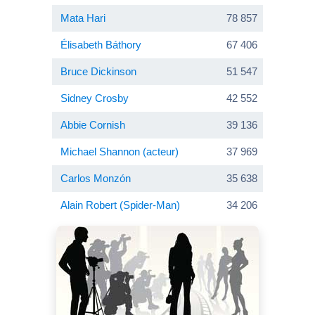
Mata Hari
78 857
Élisabeth Báthory
67 406
Bruce Dickinson
51 547
Sidney Crosby
42 552
Abbie Cornish
39 136
Michael Shannon (acteur)
37 969
Carlos Monzón
35 638
Alain Robert (Spider-Man)
34 206