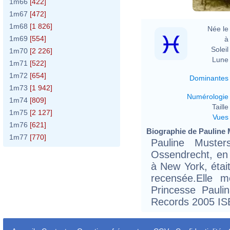
1m66
[422]
1m67
[472]
1m68
[1 826]
Née le 
1m69
[554]
à 
Soleil 
1m70
[2 226]
Lune 
1m71
[522]
1m72
[654]
Dominantes
1m73
[1 942]
Numérologie
1m74
[809]
Taille 
1m75
[2 127]
Vues
1m76
[621]
Biographie de Pauline M
1m77
[770]
Pauline Muste
Ossendrecht, en
à New York, étai
recensée.Elle 
Princesse Pauli
Records 2005 IS