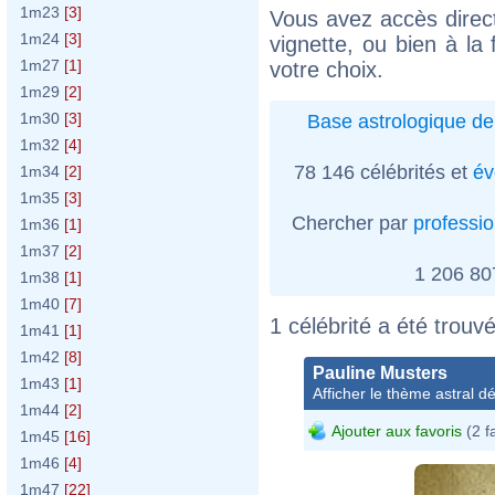
1m23
[3]
Vous avez accès direct
1m24
[3]
vignette, ou bien à la 
1m27
[1]
votre choix.
1m29
[2]
1m30
[3]
Base astrologique de
1m32
[4]
78 146 célébrités et
év
1m34
[2]
1m35
[3]
Chercher par
professi
1m36
[1]
1m37
[2]
1 206 8
1m38
[1]
1m40
[7]
1 célébrité a été trouvé
1m41
[1]
1m42
[8]
Pauline Musters
1m43
[1]
Afficher le thème astral dét
1m44
[2]
Ajouter aux favoris
(2 f
1m45
[16]
1m46
[4]
1m47
[22]