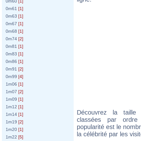
0m60
[1]
0m61
[1]
0m63
[1]
0m67
[1]
0m68
[1]
0m74
[2]
0m81
[1]
0m83
[1]
0m86
[1]
0m91
[2]
0m99
[4]
1m06
[1]
1m07
[2]
1m09
[1]
1m12
[1]
Découvrez la taille
1m14
[1]
classées par ordre 
1m19
[2]
popularité est le nomb
1m20
[1]
la célébrité par les vis
1m22
[5]