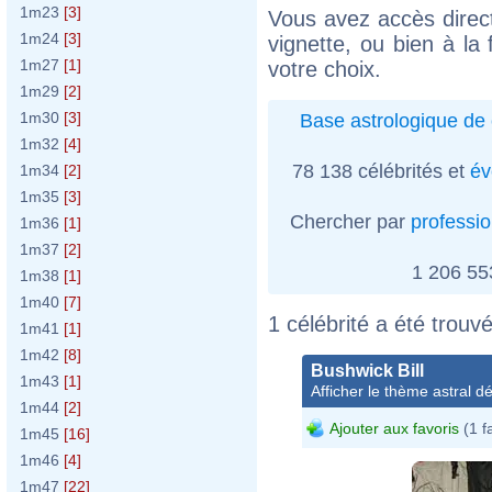
1m23
[3]
Vous avez accès direct
1m24
[3]
vignette, ou bien à la 
1m27
[1]
votre choix.
1m29
[2]
1m30
[3]
Base astrologique de 
1m32
[4]
78 138 célébrités et
év
1m34
[2]
1m35
[3]
Chercher par
professi
1m36
[1]
1m37
[2]
1 206 5
1m38
[1]
1m40
[7]
1 célébrité a été trouvé
1m41
[1]
1m42
[8]
Bushwick Bill
1m43
[1]
Afficher le thème astral dét
1m44
[2]
Ajouter aux favoris
(1 f
1m45
[16]
1m46
[4]
1m47
[22]