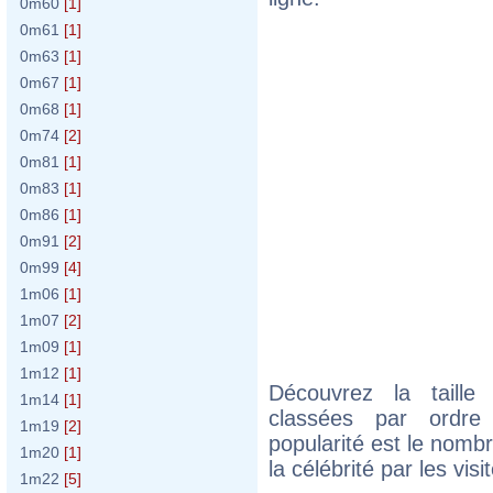
0m60
[1]
0m61
[1]
0m63
[1]
0m67
[1]
0m68
[1]
0m74
[2]
0m81
[1]
0m83
[1]
0m86
[1]
0m91
[2]
0m99
[4]
1m06
[1]
1m07
[2]
1m09
[1]
1m12
[1]
Découvrez la taille
1m14
[1]
classées par ordre 
1m19
[2]
popularité est le nomb
1m20
[1]
la célébrité par les vis
1m22
[5]