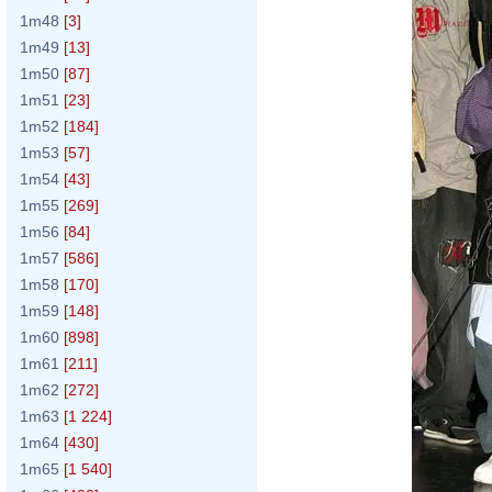
1m48
[3]
1m49
[13]
1m50
[87]
1m51
[23]
1m52
[184]
1m53
[57]
1m54
[43]
1m55
[269]
1m56
[84]
1m57
[586]
1m58
[170]
1m59
[148]
1m60
[898]
1m61
[211]
1m62
[272]
1m63
[1 224]
1m64
[430]
1m65
[1 540]