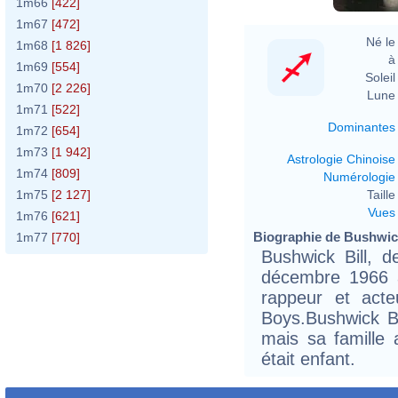
1m66
[422]
1m67
[472]
Né le 
1m68
[1 826]
à 
1m69
[554]
Soleil 
1m70
[2 226]
Lune 
1m71
[522]
Dominantes
1m72
[654]
1m73
[1 942]
Astrologie Chinoise
1m74
[809]
Numérologie
Taille 
1m75
[2 127]
Vues
1m76
[621]
Biographie de Bushwick 
1m77
[770]
Bushwick Bill, 
décembre 1966 à
rappeur et act
Boys.Bushwick B
mais sa famille 
était enfant.