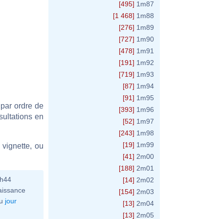
[495]
1m87
[1 468]
1m88
[276]
1m89
[727]
1m90
[478]
1m91
[191]
1m92
[719]
1m93
[87]
1m94
[91]
1m95
 par ordre de
[393]
1m96
sultations en
[52]
1m97
[243]
1m98
[19]
1m99
vignette, ou
[41]
2m00
[188]
2m01
0h44
[14]
2m02
aissance
[154]
2m03
u
jour
[13]
2m04
[13]
2m05