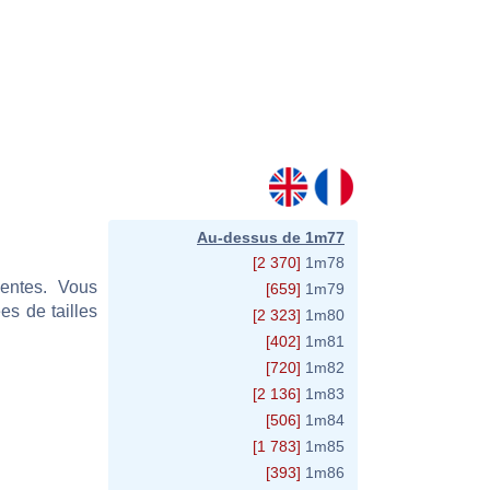
Au-dessus de 1m77
[2 370]
1m78
sentes. Vous
[659]
1m79
s de tailles
[2 323]
1m80
[402]
1m81
[720]
1m82
[2 136]
1m83
[506]
1m84
[1 783]
1m85
[393]
1m86