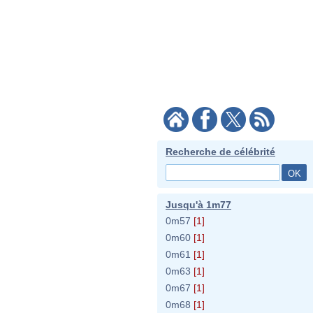
Recherche de célébrité
Jusqu'à 1m77
0m57
[1]
0m60
[1]
0m61
[1]
0m63
[1]
0m67
[1]
0m68
[1]