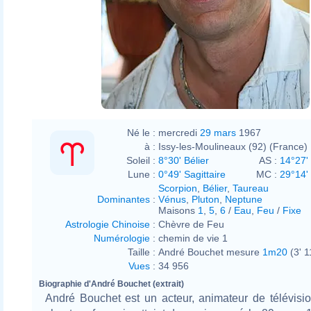
Né le :
mercredi
29 mars
1967
à :
Issy-les-Moulineaux (92) (France)
Soleil :
8°30' Bélier
AS :
14°27'
Lune :
0°49' Sagittaire
MC :
29°14'
Scorpion
,
Bélier
,
Taureau
Dominantes
:
Vénus
,
Pluton
,
Neptune
Maisons
1
,
5
,
6
/
Eau
,
Feu
/
Fixe
Astrologie Chinoise
:
Chèvre de Feu
Numérologie
:
chemin de vie 1
Taille :
André Bouchet mesure
1m20
(3' 1
Vues
:
34 956
Biographie d'André Bouchet (extrait)
André Bouchet est un acteur, animateur de télévisi