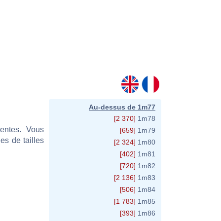
Au-dessus de 1m77
[2 370]
1m78
sentes. Vous
[659]
1m79
s de tailles
[2 324]
1m80
[402]
1m81
[720]
1m82
[2 136]
1m83
[506]
1m84
[1 783]
1m85
[393]
1m86