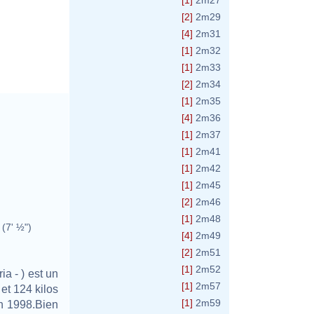
[1]
2m27
[2]
2m29
[4]
2m31
jpg
[1]
2m32
[1]
2m33
[2]
2m34
[1]
2m35
[4]
2m36
[1]
2m37
[1]
2m41
[1]
2m42
[1]
2m45
[2]
2m46
[1]
2m48
(7' ½")
[4]
2m49
[2]
2m51
[1]
2m52
a - ) est un
[1]
2m57
et 124 kilos
[1]
2m59
en 1998.Bien