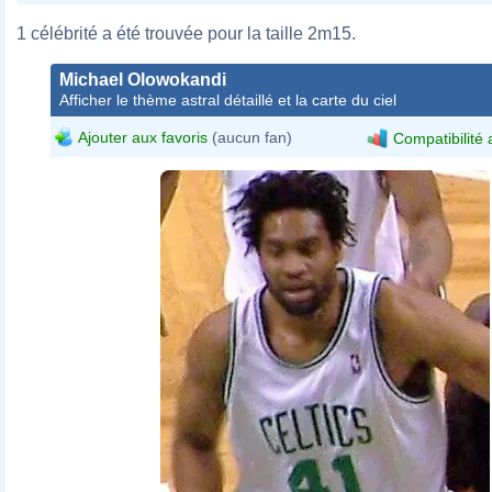
1 célébrité a été trouvée pour la taille 2m15.
Michael Olowokandi
Afficher le thème astral détaillé et la carte du ciel
Ajouter aux favoris
(aucun fan)
Compatibilité 
Jason_Kapono_jump_shot_2006.
Jeff Egnaczyk
Lpdrew
talk