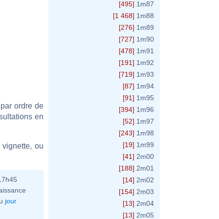
[495]
1m87
[1 468]
1m88
[276]
1m89
[727]
1m90
[478]
1m91
[191]
1m92
[719]
1m93
[87]
1m94
[91]
1m95
 par ordre de
[394]
1m96
sultations en
[52]
1m97
[243]
1m98
[19]
1m99
vignette, ou
[41]
2m00
[188]
2m01
 17h45
[14]
2m02
aissance
[154]
2m03
u
jour
[13]
2m04
[13]
2m05