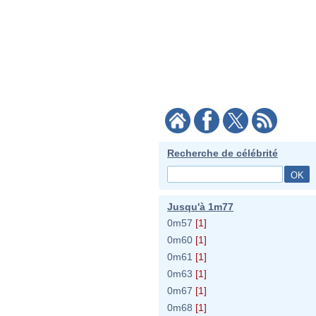
Recherche de célébrité
Jusqu'à 1m77
0m57
[1]
0m60
[1]
0m61
[1]
0m63
[1]
0m67
[1]
0m68
[1]