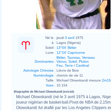
Jason_Kapono_jump_shot_2006.
Né le :
jeudi
3 avril
1975
à :
Lagos (Nigeria)
Soleil :
13°04' Bélier
Lune :
12°24' Capricorne
Bélier
,
Taureau
,
Verseau
Dominantes
:
Vénus
,
Soleil
,
Pluton
Feu
,
Terre
/
Cardinal
Astrologie Chinoise
:
Lièvre de Bois
Numérologie
:
chemin de vie 11
Taille :
Michael Olowokandi mesure
2m15
Vues
:
10 154
Biographie de Michael Olowokandi (extrait)
Michael Olowokandi (né le 3 avril 1975 à Lagos, Nigeri
joueur nigérian de basket-ball.Pivot de NBA de 2,15m 
Olowokandi fut drafté par les Los Angeles Clippers 