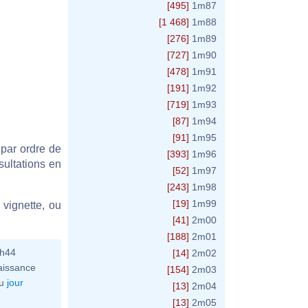
[495]
1m87
[1 468]
1m88
[276]
1m89
[727]
1m90
[478]
1m91
[191]
1m92
[719]
1m93
[87]
1m94
[91]
1m95
 par ordre de
[393]
1m96
sultations en
[52]
1m97
[243]
1m98
[19]
1m99
vignette, ou
[41]
2m00
[188]
2m01
0h44
[14]
2m02
aissance
[154]
2m03
u
jour
[13]
2m04
[13]
2m05