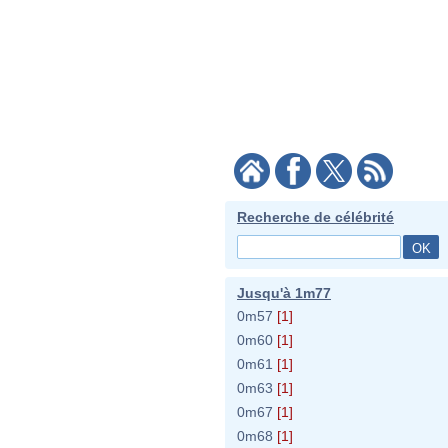
Recherche de célébrité
Jusqu'à 1m77
0m57
[1]
0m60
[1]
0m61
[1]
0m63
[1]
0m67
[1]
0m68
[1]