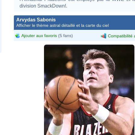
division SmackDown!.
Arvydas Sabonis
Afficher le thème astral détaillé et la carte du ciel
Ajouter aux favoris
(5 fans)
Compatibilité 