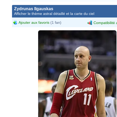
Zydrunas Ilgauskas
Afficher le thème astral détaillé et la carte du ciel
Ajouter aux favoris
(1 fan)
Compatibilité 