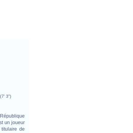
(7' 3")
 République
st un joueur
titulaire de