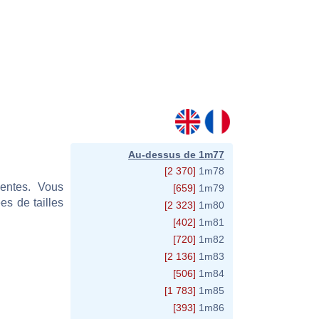
Au-dessus de 1m77
[2 370]
1m78
sentes. Vous
[659]
1m79
s de tailles
[2 323]
1m80
[402]
1m81
[720]
1m82
[2 136]
1m83
[506]
1m84
[1 783]
1m85
[393]
1m86