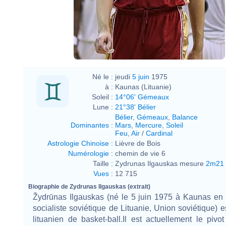
Né le :
jeudi
5 juin
1975
à :
Kaunas (Lituanie)
Soleil :
14°06' Gémeaux
Lune :
21°38' Bélier
Bélier
,
Gémeaux
,
Balance
Dominantes
:
Mars
,
Mercure
,
Soleil
Feu
,
Air
/
Cardinal
Astrologie Chinoise
:
Lièvre de Bois
Numérologie
:
chemin de vie 6
Taille :
Zydrunas Ilgauskas mesure
2m21
Vues
:
12 715
Biographie de Zydrunas Ilgauskas (extrait)
Žydrūnas Ilgauskas (né le 5 juin 1975 à Kaunas en
socialiste soviétique de Lituanie, Union soviétique) e
lituanien de basket-ball.Il est actuellement le pivot 