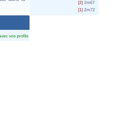
[2]
2m67
[1]
2m72
avec vos profils