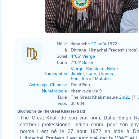
Né le :
dimanche
27 août
1972
à :
Dhirana, Himachal Pradesh (Inde)
Soleil :
4°05' Vierge
Lune :
7°04' Bélier
Vierge
,
Sagittaire
,
Bélier
Dominantes
:
Jupiter
,
Lune
,
Uranus
Feu
,
Terre
/
Mutable
Astrologie Chinoise
:
Rat d'Eau
Numérologie
:
chemin de vie 9
Taille :
The Great Khali mesure
2m21
(7' 
Vues
:
38 684
Biographie de The Great Khali (extrait)
The Great Khali de son vrai nom, Dalip Singh R
catcheur professionnel indien connu pour son phy
norme.Il est né le 27 aout 1972 en Inde à Dh
l'Himachal Pradesh.Il est employé par la WWE et lu