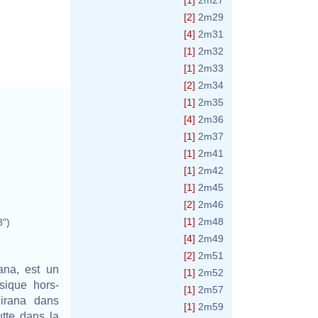
[1]
2m27
[2]
2m29
[4]
2m31
[1]
2m32
[1]
2m33
[2]
2m34
[1]
2m35
[4]
2m36
[1]
2m37
[1]
2m41
[1]
2m42
[1]
2m45
[2]
2m46
[1]
2m48
3")
[4]
2m49
[2]
2m51
ana, est un
[1]
2m52
sique hors-
[1]
2m57
irana dans
[1]
2m59
tte dans la