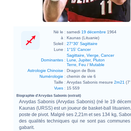
Né le :
samedi
19 décembre
1964
à :
Kaunas (Lituanie)
Soleil :
27°30' Sagittaire
Lune :
1°15' Cancer
Sagittaire
,
Vierge
,
Cancer
Dominantes
:
Lune
,
Jupiter
,
Pluton
Terre
,
Feu
/
Mutable
Astrologie Chinoise
:
Dragon de Bois
Numérologie
:
chemin de vie 6
Taille :
Arvydas Sabonis mesure
2m21
(7'
Vues
:
15 559
Biographie d'Arvydas Sabonis (extrait)
Arvydas Sabonis (Arvydas Sabonis) (né le 19 décem
Kaunas (URSS) est un joueur de basket-ball lituanien.
poste de pivot. Malgré ses 2,21m et ses 134 kg, Sabo
des qualités techniques qui ne sont pas communes 
gabarit.