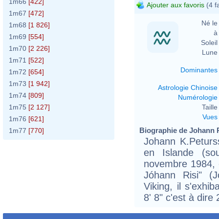
1m66
[422]
Ajouter aux favoris
(4 f
1m67
[472]
Né le 
1m68
[1 826]
à 
1m69
[554]
Soleil 
1m70
[2 226]
Lune 
1m71
[522]
Dominantes
1m72
[654]
1m73
[1 942]
Astrologie Chinoise
1m74
[809]
Numérologie
Taille 
1m75
[2 127]
Vues
1m76
[621]
Biographie de Johann P
1m77
[770]
Johann K.Peturss
en Islande (so
novembre 1984, é
Jóhann Risi" (
Viking, il s'exhib
8' 8" c'est à dire