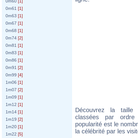
0m60
[1]
0m61
[1]
0m63
[1]
0m67
[1]
0m68
[1]
0m74
[2]
0m81
[1]
0m83
[1]
0m86
[1]
0m91
[2]
0m99
[4]
1m06
[1]
1m07
[2]
1m09
[1]
1m12
[1]
Découvrez la taille
1m14
[1]
classées par ordre 
1m19
[2]
popularité est le nomb
1m20
[1]
la célébrité par les vis
1m22
[5]