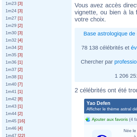
1m23
[3]
Vous avez accès direct
1m24
[3]
vignette, ou bien à la 
1m27
[1]
votre choix.
1m29
[2]
1m30
[3]
Base astrologique de 
1m32
[4]
78 138 célébrités et
év
1m34
[2]
1m35
[3]
Chercher par
professi
1m36
[1]
1m37
[2]
1 206 2
1m38
[1]
1m40
[7]
2 célébrités ont été tr
1m41
[1]
1m42
[8]
Yao Defen
1m43
[1]
Afficher le thème astral dét
1m44
[2]
Ajouter aux favoris
(4 f
1m45
[16]
1m46
[4]
Née le 
1m47
[22]
à 