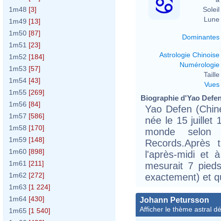
Soleil 
1m48
[3]
Lune 
1m49
[13]
1m50
[87]
Dominantes
1m51
[23]
Astrologie Chinoise
1m52
[184]
Numérologie
1m53
[57]
Taille 
1m54
[43]
Vues
1m55
[269]
Biographie d'Yao Defen 
1m56
[84]
Yao Defen (Chi
1m57
[586]
née le 15 juille
1m58
[170]
monde selon
1m59
[148]
Records.Après t
1m60
[898]
l'après-midi et à
1m61
[211]
mesurait 7 pied
1m62
[272]
exactement) et qu
1m63
[1 224]
1m64
[430]
Johann Petursson
Afficher le thème astral dét
1m65
[1 540]