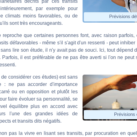
anétaires décrits par ces transits
intérieurement, par exemple pour
de climats moins favorables, ou de
Prévisions dét
u'ils sont très encourageants.
e reproche que certaines personnes font, avec raison parfois, 
sits défavorables - même s'il s'agit d'un ressenti - peut inhiber 
s lire son étude, il n'y avait pas de souci. Ici, tout dépend de
 Parfois, il est préférable de ne pas être averti si l'on ne peut
essenti.
n de considérer ces études) est sans
e : ne pas accorder d'importance
arré ou en opposition et plutôt les
r faire évoluer sa personnalité, se
vel équilibre plus en accord avec
eurs l'une des grandes idées de
Prévisions 
ects et transits dits négatifs.
t non pas la vivre en lisant ses transits, par procuration en que