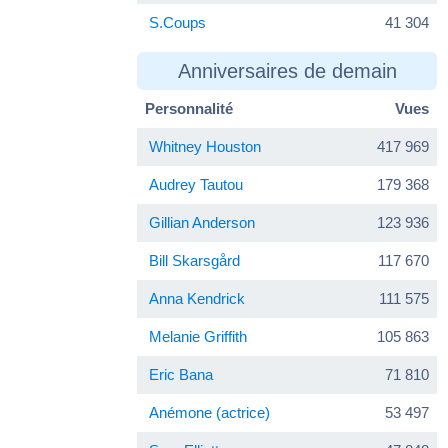
S.Coups
41 304
Anniversaires de demain
Personnalité
Vues
Whitney Houston
417 969
Audrey Tautou
179 368
Gillian Anderson
123 936
Bill Skarsgård
117 670
Anna Kendrick
111 575
Melanie Griffith
105 863
Eric Bana
71 810
Anémone (actrice)
53 497