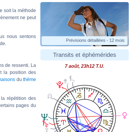
ue soit la méthode
évènement ne peut
ous nous sentons
Prévisions détaillées - 12 mois
ode.
Transits et éphémérides
s
ns de ressenti. La
7 août, 23h12 T.U.
t la position des
aisons
du
thème
la répétition des
certains pages du