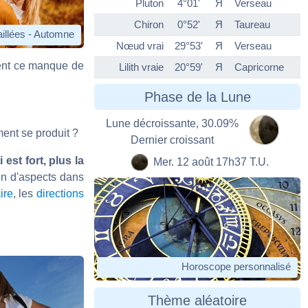
Pluton
4°01'
Я
Verseau
Chiron
0°52'
Я
Taureau
aillées - Automne
Nœud vrai
29°53'
Я
Verseau
ient ce manque de
Lilith vraie
20°59'
Я
Capricorne
Phase de la Lune
Lune décroissante, 30.09%
ment se produit ?
Dernier croissant
 est fort, plus la
Mer. 12 août 17h37 T.U.
ion d'aspects dans
ire
, les
directions
Horoscope personnalisé
Thème aléatoire