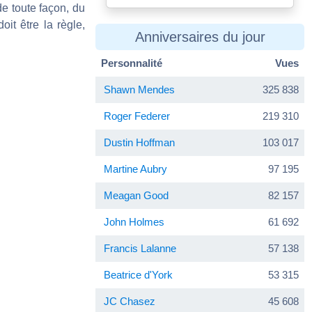
de toute façon, du
oit être la règle,
Anniversaires du jour
Personnalité
Vues
Shawn Mendes
325 838
Roger Federer
219 310
Dustin Hoffman
103 017
Martine Aubry
97 195
Meagan Good
82 157
John Holmes
61 692
Francis Lalanne
57 138
Beatrice d'York
53 315
JC Chasez
45 608