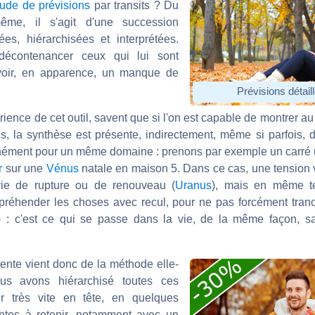
tude de prévisions
par transits ? Du
ême, il s'agit d'une succession
ées, hiérarchisées et interprétées.
décontenancer ceux qui lui sont
 voir, en apparence, un manque de
Prévisions détai
rience de cet outil, savent que si l'on est capable de montrer au 
ns, la synthèse est présente, indirectement, même si parfois, 
tanément pour un même domaine : prenons par exemple un carr
r
sur une
Vénus
natale en maison 5. Dans ce cas, une tension 
vie de rupture ou de renouveau (
Uranus
), mais en même t
ppréhender les choses avec recul, pour ne pas forcément tranch
) : c'est ce qui se passe dans la vie, de la même façon, sa
nte vient donc de la méthode elle-
us avons hiérarchisé toutes ces
r très vite en tête, en quelques
ntes à retenir, notamment avec un