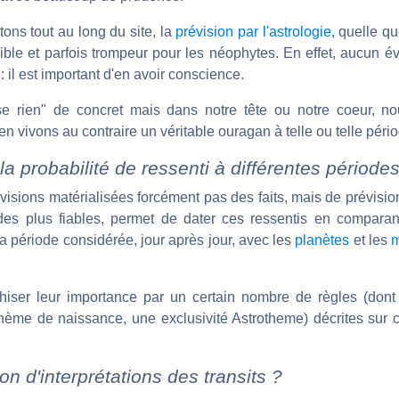
ons tout au long du site, la
prévision par l'astrologie
, quelle q
sible et parfois trompeur pour les néophytes. En effet, aucun 
 : il est important d'en avoir conscience.
se rien" de concret mais dans notre tête ou notre coeur, n
en vivons au contraire un véritable ouragan à telle ou telle péri
la probabilité de ressenti à différentes période
révisions matérialisées forcément pas des faits, mais de prévisio
des plus fiables, permet de dater ces ressentis en comparan
 période considérée, jour après jour, avec les
planètes
et les
m
hiser leur importance par un certain nombre de règles (dont 
hème de naissance, une exclusivité Astrotheme) décrites sur 
n d'interprétations des transits ?