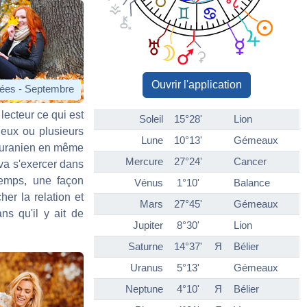
Ouvrir l'application
llées - Septembre
lecteur ce qui est
Soleil
15°28'
Lion
deux ou plusieurs
Lune
10°13'
Gémeaux
é uranien en même
Mercure
27°24'
Cancer
va s'exercer dans
emps, une façon
Vénus
1°10'
Balance
er la relation et
Mars
27°45'
Gémeaux
ns qu'il y ait de
Jupiter
8°30'
Lion
Saturne
14°37'
Я
Bélier
Uranus
5°13'
Gémeaux
Neptune
4°10'
Я
Bélier