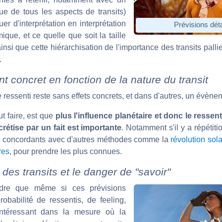
ue de tous les aspects de transits)
uer d'interprétation en interprétation
Prévisions dét
que, et ce quelle que soit la taille
si que cette hiérarchisation de l'importance des transits pall
.
 concret en fonction de la nature du transit
 ressenti reste sans effets concrets, et dans d'autres, un évène
t faire, est que
plus l'influence planétaire et donc le ressenti
rétise par un fait est importante
. Notamment s'il y a répétit
sont concordants avec d'autres méthodes comme la
révolution sola
res
, pour prendre les plus connues.
 des transits et le danger de "savoir"
endre que même si ces prévisions
obabilité de ressentis, de feeling,
 intéressant dans la mesure où la