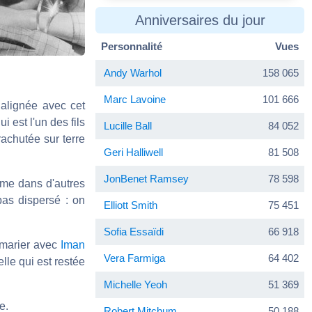
Anniversaires du jour
Personnalité
Vues
Andy Warhol
158 065
Marc Lavoine
101 666
 alignée avec cet
 est l'un des fils
Lucille Ball
84 052
rachutée sur terre
Geri Halliwell
81 508
JonBenet Ramsey
78 598
me dans d'autres
pas dispersé : on
Elliott Smith
75 451
Sofia Essaïdi
66 918
 marier avec
Iman
Vera Farmiga
64 402
elle qui est restée
Michelle Yeoh
51 369
e.
Robert Mitchum
50 188