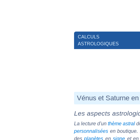
CALCULS
ASTROLOGIQUES
Vénus et Saturne en
Les aspects astrologiq
La lecture d'un
thème astral
do
personnalisées
en boutique. I
des
planètes
en
signe
et e