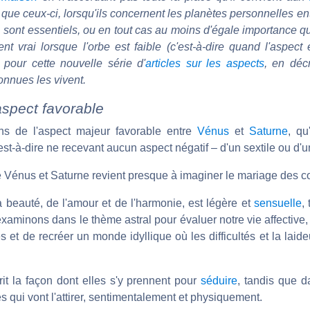
que ceux-ci, lorsqu'ils concernent les planètes personnelles ent
, sont essentiels, ou en tout cas au moins d'égale importance 
ent vrai lorsque l'orbe est faible (c'est-à-dire quand l'aspect
 pour cette nouvelle série d'
articles sur les aspects
, en déc
nnues les vivent.
spect favorable
ons de l'aspect majeur favorable entre
Vénus
et
Saturne
, qu
t-à-dire ne recevant aucun aspect négatif – d'un sextile ou d'un
re Vénus et Saturne revient presque à imaginer le mariage des co
a beauté, de l'amour et de l'harmonie, est légère et
sensuelle
,
'examinons dans le thème astral pour évaluer notre vie affective
s et de recréer un monde idyllique où les difficultés et la laid
t la façon dont elles s'y prennent pour
séduire
, tandis que 
 qui vont l'attirer, sentimentalement et physiquement.