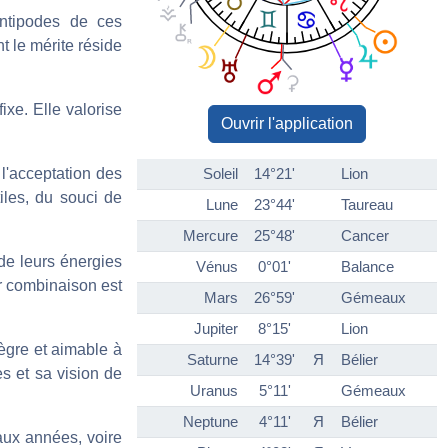
antipodes de ces
t le mérite réside
ixe. Elle valorise
Ouvrir l'application
l'acceptation des
Soleil
14°21'
Lion
iles, du souci de
Lune
23°44'
Taureau
Mercure
25°48'
Cancer
de leurs énergies
Vénus
0°01'
Balance
ur combinaison est
Mars
26°59'
Gémeaux
Jupiter
8°15'
Lion
tègre et aimable à
Saturne
14°39'
Я
Bélier
s et sa vision de
Uranus
5°11'
Gémeaux
Neptune
4°11'
Я
Bélier
 aux années, voire