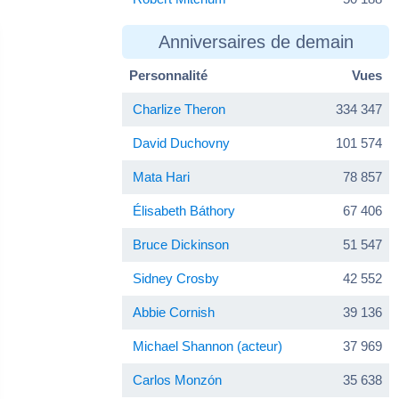
Anniversaires de demain
Personnalité
Vues
Charlize Theron
334 347
David Duchovny
101 574
Mata Hari
78 857
Élisabeth Báthory
67 406
Bruce Dickinson
51 547
Sidney Crosby
42 552
Abbie Cornish
39 136
Michael Shannon (acteur)
37 969
Carlos Monzón
35 638