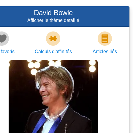
David Bowie
Afficher le thème détaillé
favoris
Calculs d'affinités
Articles
liés
Photobra|Adam
Bielawski