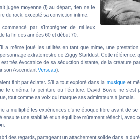
it jugée moyenne (!) au départ, rien ne le
ire du rock, excepté sa conviction intime.
 commencé par s'imprégner de milieux
de la fin des années 60 et début 70.
u'il a même joué les utilités en tant que mime, une prestation
personnage extraterrestre de Ziggy Startdust. Cette référence, qui
, est très évocatrice de sa séduction distante, de la créature pa
 par son Ascendant
Verseau
).
ent finit par éclater. S'il a tout exploré dans la
musique
et mê
ue le cinéma, la peinture ou l'écriture, David Bowie ne s'est 
ique, tout comme sa voix qui marque ses admirateurs à jamais.
e a multiplié les expériences d'une époque libre avant de se
vé ensuite une stabilité et un équilibre mûrement réfléchi, avec c
on.
'abri des regards, partageant un attachement solide dans la duré