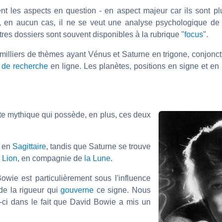
ent les aspects en question - en aspect majeur car ils sont pl
t, en aucun cas, il ne se veut une analyse psychologique de
res dossiers sont souvent disponibles à la rubrique "
focus
".
s milliers de thèmes ayant Vénus et Saturne en trigone, conjonct
l de recherche
en ligne. Les planètes, positions en signe et en
iste mythique qui possède, en plus, ces deux
l en
Sagittaire
, tandis que Saturne se trouve
n
Lion
, en compagnie de
la Lune
.
owie est particulièrement sous l'influence
 de la rigueur qui
gouverne
ce signe. Nous
-ci dans le fait que David Bowie a mis un
.