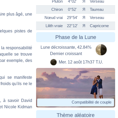
Pluton
4°02'
Я
Verseau
Chiron
0°52'
Я
Taureau
aire plus âgé, une
Nœud vrai
29°54'
Я
Verseau
Lilith vraie
22°12'
Я
Capricorne
uelques pistes de
Phase de la Lune
Lune décroissante, 42.84%
 la responsabilité
Dernier croissant
quelle se trouve
par exemple, des
Mer. 12 août 17h37 T.U.
qui se manifeste
roids qu'ils ne le
, à savoir David
Compatibilité de couple
 et Nicole Kidman
Thème aléatoire