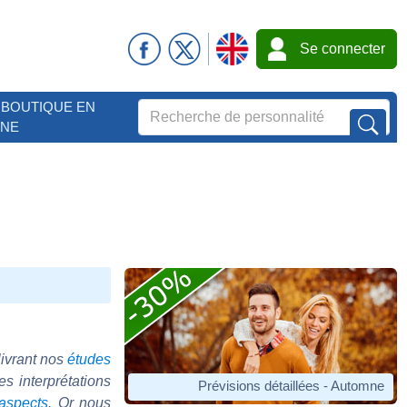
Se connecter
BOUTIQUE EN
GNE
livrant nos
études
s interprétations
Prévisions détaillées - Automne
aspects
. Or nous