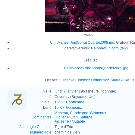
Auteur :
ClintMansellAndSonusQuartet2009.jpg
: Graham Ra
derivative work:
RainbowUnicorn
(
talk
)
Crédits :
ClintMansellAndSonusQuartet2009.jpg
Licence :
Creative Commons Attribution-Share Alike 2.
Né le :
lundi
7 janvier
1963 (heure inconnue)
à :
Coventry (Royaume-Uni)
Soleil :
16°28' Capricorne
Lune :
15°07' Gémeaux
Verseau
,
Capricorne
,
Gémeaux
Dominantes
:
Jupiter
,
Pluton
,
Saturne
Air
,
Terre
/
Mutable
Astrologie Chinoise
:
Tigre d'Eau
Numérologie
:
chemin de vie 9