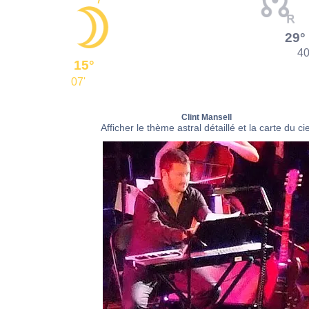
29°
40
15°
07'
Clint Mansell
Afficher le thème astral détaillé et la carte du cie