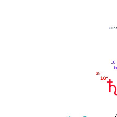
Clin
18'
5
39'
10°