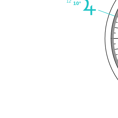
12'
10°