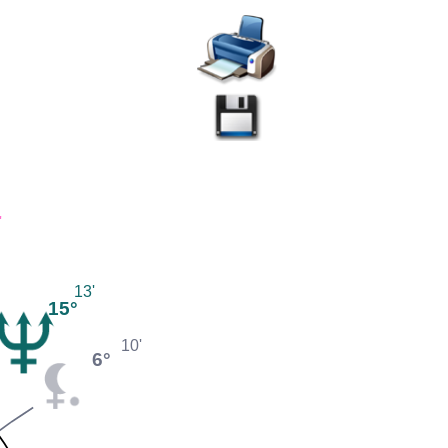
'
13'
15°
10'
6°