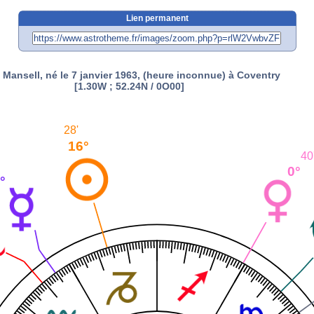
Lien permanent
t Mansell, né le 7 janvier 1963, (heure inconnue) à Coventry
[1.30W ; 52.24N / 0O00]
28'
16°
40
0°
°