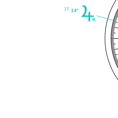
13'
14°