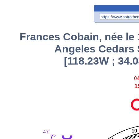
Frances Cobain, née le 
Angeles Cedars S
[118.23W ; 34.0
04
1
10
47'
7°