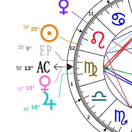
11
54'
25°
15'
9°
12
13°
52'
1
13°
57'
18°
40'
2