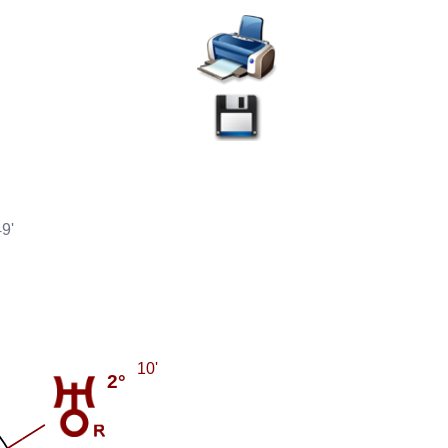
9'
10'
2°