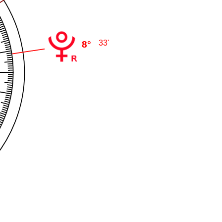
33'
8°