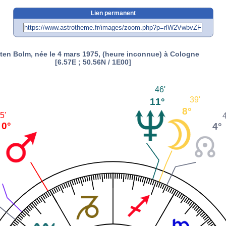
Lien permanent
sten Bolm, née le 4 mars 1975, (heure inconnue) à Cologne
[6.57E ; 50.56N / 1E00]
46'
39'
11°
8°
5'
4
0°
4°