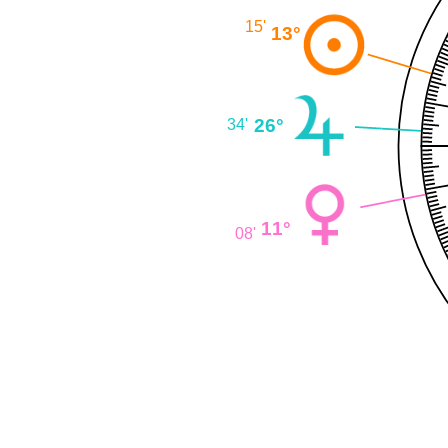
15'
13°
26°
34'
11°
08'