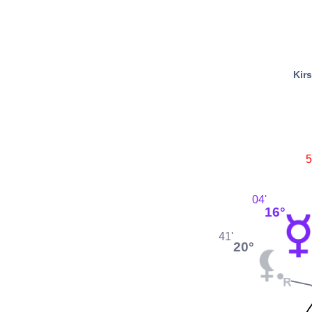
Kir
5
04'
16°
41'
20°