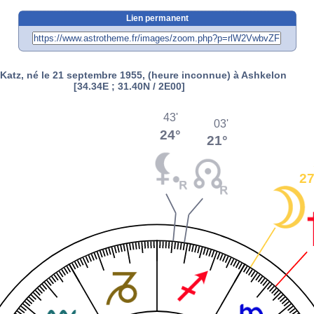
Lien permanent
l Katz, né le 21 septembre 1955, (heure inconnue) à Ashkelon
[34.34E ; 31.40N / 2E00]
43'
03'
24°
21°
27