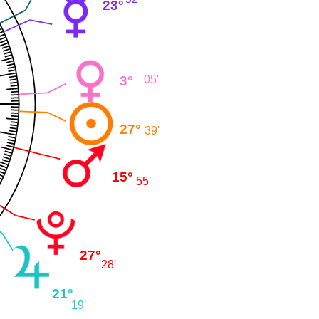
23°
3°
05'
27°
39'
15°
55'
27°
28'
21°
19'