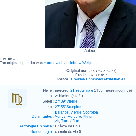
Auteur :
ששון תירם.
The original uploader was
Yarondvash
at
Hebrew Wikipedia
.
(
Original text
:
צילום: ששון תירם
)
Crédits : לשכת השר
Licence :
Creative Commons Attribution 4.0
Né le :
mercredi
21 septembre
1955 (heure inconnue)
à :
Ashkelon (Israël)
Soleil :
27°39' Vierge
Lune :
27°55' Scorpion
Balance
,
Vierge
,
Scorpion
Dominantes
:
Vénus
,
Mercure
,
Pluton
Air
,
Terre
/
Fixe
Astrologie Chinoise
:
Chèvre de Bois
Numérologie
:
chemin de vie 5