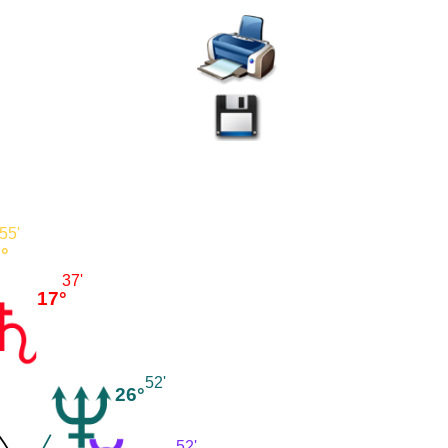
55'
°
37'
17°
52'
26°
52'