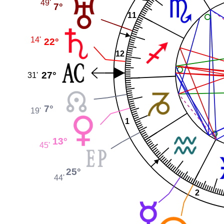
49'
7°
11
14'
22°
12
27°
31'
7°
19'
1
13°
45'
25°
44'
2