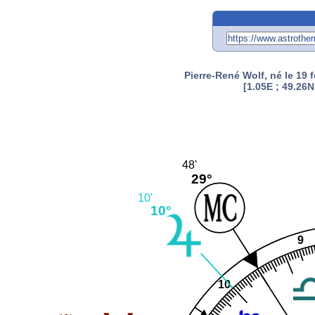
Pierre-René Wolf, né le 19 
[1.05E ; 49.26N
48'
29°
10'
10°
9
10