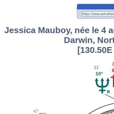
Jessica Mauboy, née le 4 a
Darwin, Nort
[130.50E 
2
11'
10°
47'