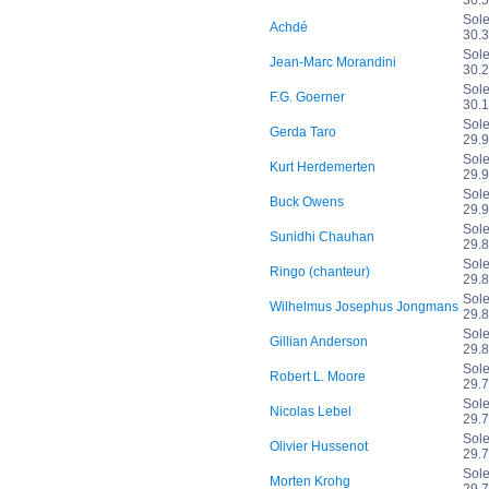
Sole
Achdé
30.
Sole
Jean-Marc Morandini
30.
Sole
F.G. Goerner
30.
Sole
Gerda Taro
29.
Sole
Kurt Herdemerten
29.
Sole
Buck Owens
29.
Sole
Sunidhi Chauhan
29.
Sole
Ringo (chanteur)
29.
Sole
Wilhelmus Josephus Jongmans
29.
Sole
Gillian Anderson
29.
Sole
Robert L. Moore
29.
Sole
Nicolas Lebel
29.
Sole
Olivier Hussenot
29.
Sole
Morten Krohg
29.