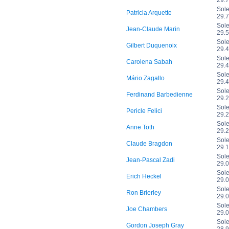
Sole
Patricia Arquette
29.
Sole
Jean-Claude Marin
29.
Sole
Gilbert Duquenoix
29.
Sole
Carolena Sabah
29.
Sole
Mário Zagallo
29.
Sole
Ferdinand Barbedienne
29.
Sole
Pericle Felici
29.
Sole
Anne Toth
29.
Sole
Claude Bragdon
29.
Sole
Jean-Pascal Zadi
29.
Sole
Erich Heckel
29.
Sole
Ron Brierley
29.
Sole
Joe Chambers
29.
Sole
Gordon Joseph Gray
28.