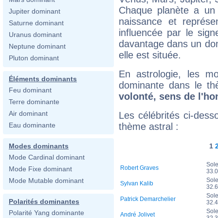
Chaque planète a un 
Jupiter dominant
naissance et représe
Saturne dominant
influencée par le sign
Uranus dominant
davantage dans un dom
Neptune dominant
elle est située.
Pluton dominant
En astrologie, les mo
Éléments dominants
dominante dans le th
Feu dominant
volonté, sens de l'hon
Terre dominante
Air dominant
Les célébrités ci-des
thème astral :
Eau dominante
1
Modes dominants
Mode Cardinal dominant
Sole
Robert Graves
Mode Fixe dominant
33.
Sole
Mode Mutable dominant
Sylvan Kalib
32.
Sole
Patrick Demarchelier
Polarités dominantes
32.
Sole
Polarité Yang dominante
André Jolivet
32.