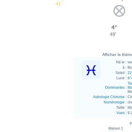
41'
4°
49'
Afficher le thème
Né le :
ve
à :
Bo
Soleil :
22
Lune :
6°
Ta
Dominantes
:
Ma
Ma
Astrologie Chinoise
:
Ch
Numérologie
:
ch
Taille :
Ma
Vues
:
9 
P
Maison 1