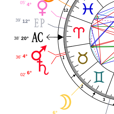
05'
4°
12
39'
12°
20°
38'
4°
36'
1
6°
02'
2
3
6°