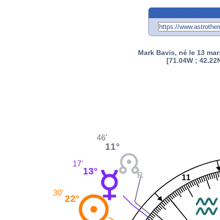
Mark Bavis, né le 13 ma
[71.04W ; 42.22N
46'
11°
17'
13°
11
30'
22°