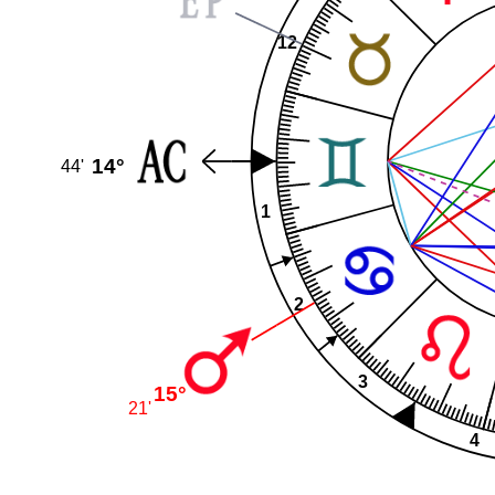
12
14°
44'
1
2
3
15°
21'
4