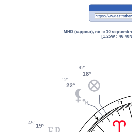
MHD (rappeur), né le 10 septembr
[1.25W ; 46.40N
42'
18°
12'
22°
11
45'
19°