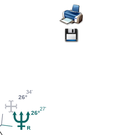
34'
26°
27'
26°