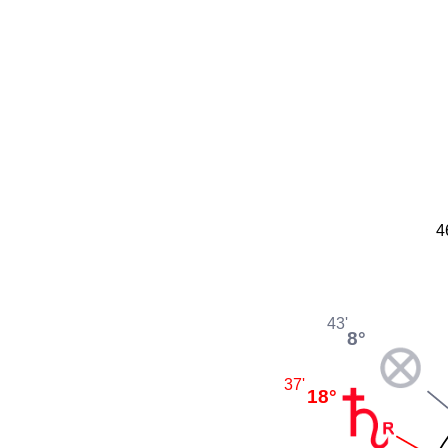
4
43'
8°
37'
18°