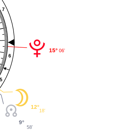
7
15°
06'
6
5
12°
18'
9°
58'