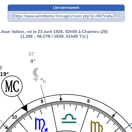
Lien permanent
Jean Valleix, né le 23 avril 1928, 02h00 à Chartres (28)
[1.29E ; 48.27N / 1E00, 01h00 T.U.]
07'
4°
6'
19°
8
9
10