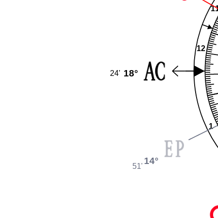
1
12
18°
24'
1
14°
51'