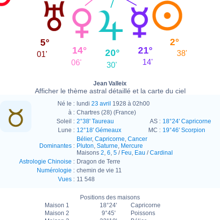
2°
5°
21°
14°
20°
38'
01'
14'
06'
30'
Jean Valleix
Afficher le thème astral détaillé et la carte du ciel
Né le :
lundi
23 avril
1928 à 02h00
à :
Chartres (28) (France)
Soleil :
2°38' Taureau
AS :
18°24' Capricorne
Lune :
12°18' Gémeaux
MC :
19°46' Scorpion
Bélier
,
Capricorne
,
Cancer
Dominantes
:
Pluton
,
Saturne
,
Mercure
Maisons
2
,
6
,
5
/
Feu
,
Eau
/
Cardinal
Astrologie Chinoise
:
Dragon de Terre
Numérologie
:
chemin de vie 11
Vues
:
11 548
Positions des maisons
Maison 1
18°24'
Capricorne
Maison 2
9°45'
Poissons