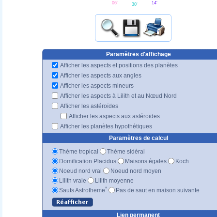
14'
06'
30'
Paramètres d'affichage
Afficher les aspects et positions des planètes
Afficher les aspects aux angles
Afficher les aspects mineurs
Afficher les aspects à Lilith et au Nœud Nord
Afficher les astéroïdes
Afficher les aspects aux astéroïdes
Afficher les planètes hypothétiques
Paramètres de calcul
Thème tropical
Thème sidéral
Domification Placidus
Maisons égales
Koch
Noeud nord vrai
Noeud nord moyen
Lilith vraie
Lilith moyenne
*
Sauts Astrotheme
Pas de saut en maison suivante
Lien permanent