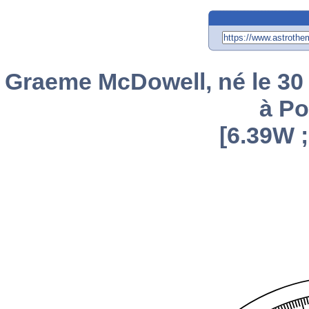
Graeme McDowell, né le 30 j
à Po
[6.39W ;