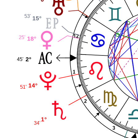
53'
15°
12
25'
18°
2°
45'
1
14°
51'
2
1°
34'
3