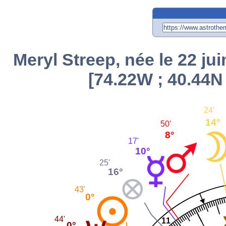
Meryl Streep, née le 22 ju
[74.22W ; 40.44N 
24'
14°
50'
8°
17'
10°
25'
16°
43'
0°
44'
11
0°