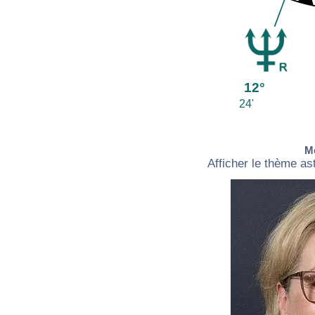
12°
24'
Me
Afficher le thème astr