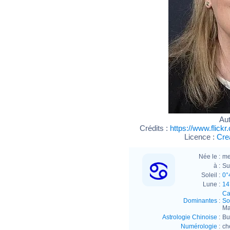
Aut
Crédits :
https://www.flick
Licence :
Cre
Née le :
me
à :
Su
Soleil :
0°
Lune :
14
Ca
Dominantes
:
Sol
Ma
Astrologie Chinoise
:
Bu
Numérologie
:
ch