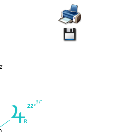
2'
°
37'
22°