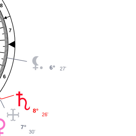
8
7
6°
27'
6
8°
26'
7°
30'