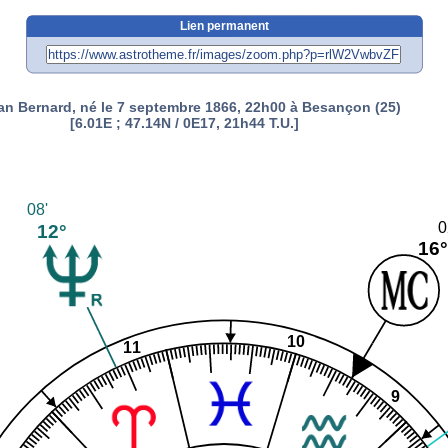
Lien permanent
tan Bernard, né le 7 septembre 1866, 22h00 à Besançon (25)
[6.01E ; 47.14N / 0E17, 21h44 T.U.]
08'
0
12°
16
10
11
9