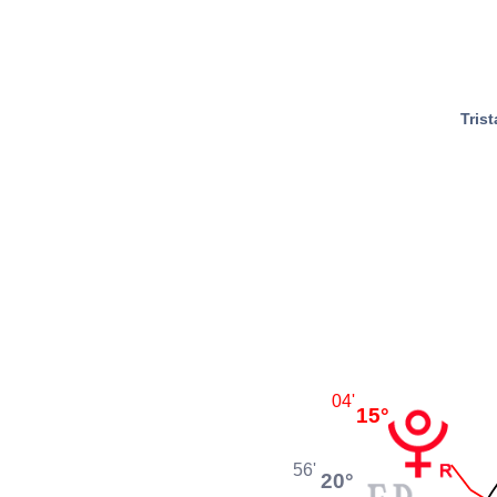
Tris
04'
15°
56'
20°