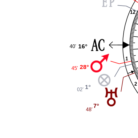
12
16°
40'
1
28°
45'
2
1°
02'
7°
48'