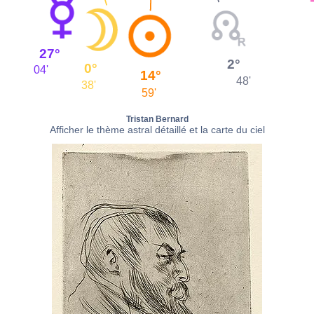
27°
2°
0°
04'
14°
48'
38'
59'
Tristan Bernard
Afficher le thème astral détaillé et la carte du ciel