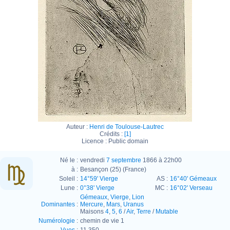
Auteur :
Henri de Toulouse-Lautrec
Crédits :
[1]
Licence : Public domain
Né le :
vendredi
7 septembre
1866 à 22h00
à :
Besançon (25) (France)
Soleil :
14°59' Vierge
AS :
16°40' Gémeaux
Lune :
0°38' Vierge
MC :
16°02' Verseau
Gémeaux
,
Vierge
,
Lion
Dominantes
:
Mercure
,
Mars
,
Uranus
Maisons
4
,
5
,
6
/
Air
,
Terre
/
Mutable
Numérologie
:
chemin de vie 1