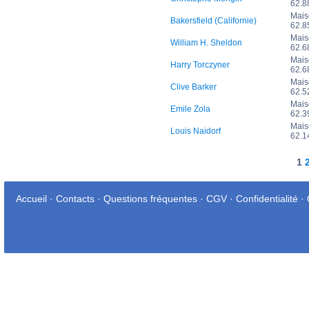
62.
Mais
Bakersfield (Californie)
62.
Mais
William H. Sheldon
62.
Mais
Harry Torczyner
62.
Mais
Clive Barker
62.
Mais
Emile Zola
62.
Mais
Louis Naidorf
62.
1
Accueil
·
Contacts
·
Questions fréquentes
·
CGV
·
Confidentialité
·