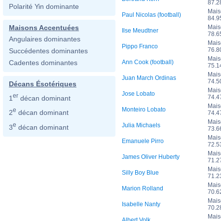
87.
Polarité Yin dominante
Mais
Paul Nicolas (football)
84.
Mais
Maisons Accentuées
Ilse Meudtner
78.
Angulaires dominantes
Mais
Pippo Franco
76.
Succédentes dominantes
Mais
Ann Cook (football)
Cadentes dominantes
75.
Mais
Juan March Ordinas
74.
Décans Ésotériques
Mais
Jose Lobato
er
74.
1
décan dominant
Mais
Monteiro Lobato
e
2
décan dominant
74.
Mais
e
Julia Michaels
3
décan dominant
73.
Mais
Emanuele Pirro
72.
Mais
James Oliver Huberty
71.
Mais
Silly Boy Blue
71.
Mais
Marion Rolland
70.
Mais
Isabelle Nanty
70.
Mais
Albert Volk