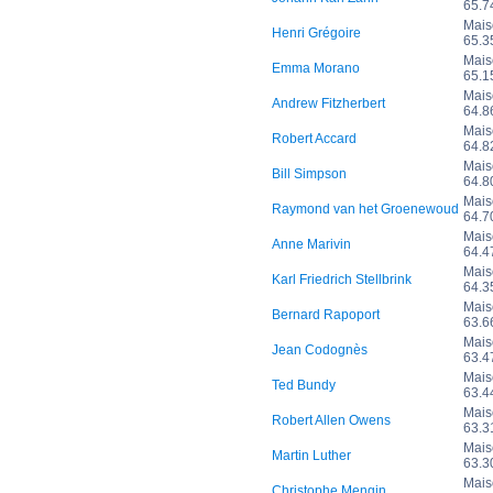
65.
Mais
Henri Grégoire
65.
Mais
Emma Morano
65.
Mais
Andrew Fitzherbert
64.
Mais
Robert Accard
64.
Mais
Bill Simpson
64.
Mais
Raymond van het Groenewoud
64.
Mais
Anne Marivin
64.
Mais
Karl Friedrich Stellbrink
64.
Mais
Bernard Rapoport
63.
Mais
Jean Codognès
63.
Mais
Ted Bundy
63.
Mais
Robert Allen Owens
63.
Mais
Martin Luther
63.
Mais
Christophe Mengin