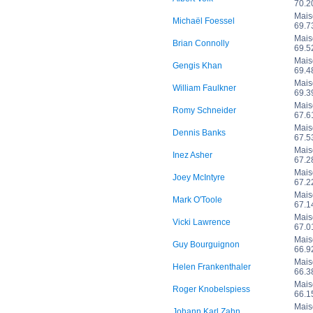
70.
Mais
Michaël Foessel
69.
Mais
Brian Connolly
69.
Mais
Gengis Khan
69.
Mais
William Faulkner
69.
Mais
Romy Schneider
67.
Mais
Dennis Banks
67.
Mais
Inez Asher
67.
Mais
Joey McIntyre
67.
Mais
Mark O'Toole
67.
Mais
Vicki Lawrence
67.
Mais
Guy Bourguignon
66.
Mais
Helen Frankenthaler
66.
Mais
Roger Knobelspiess
66.
Mais
Johann Karl Zahn