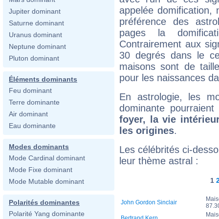
appelée domification, 
Jupiter dominant
préférence des astro
Saturne dominant
pages la domificati
Uranus dominant
Contrairement aux sign
Neptune dominant
30 degrés dans le cer
Pluton dominant
maisons sont de taille
pour les naissances da
Éléments dominants
Feu dominant
En astrologie, les m
Terre dominante
dominante pourraient
Air dominant
foyer, la vie intérieu
Eau dominante
les origines
.
Modes dominants
Les célébrités ci-dess
Mode Cardinal dominant
leur thème astral :
Mode Fixe dominant
1
Mode Mutable dominant
Mais
Polarités dominantes
John Gordon Sinclair
87.
Polarité Yang dominante
Mais
Bertrand Kern