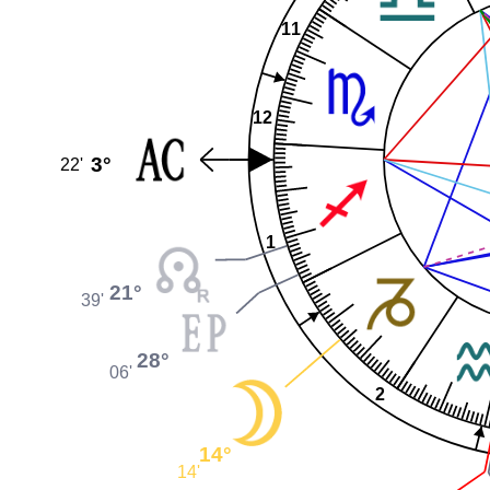
11
12
3°
22'
1
21°
39'
28°
06'
2
14°
14'