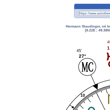
Hermann Staudinger, né l
[8.22E ; 49.38N
4
1
45'
27°
10