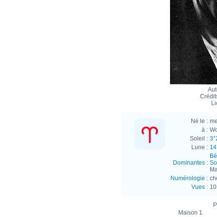
Aut
Crédit
Li
Né le :
me
à :
Wo
Soleil :
3°
Lune :
14
Bél
Dominantes
:
Sol
Ma
Numérologie
:
ch
Vues
:
10
P
Maison 1