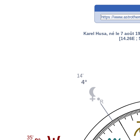
Karel Husa, né le 7 août 1
[14.26E ; 
14'
4°
35'