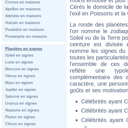
moins émotive et plus 
Cronos en maisons
Cérès le domicile de l
Apollon en maisons
l'exil en Poissons et la
Admète en maisons
Vulcain en maisons
La ronde des planètes 
Poséidon en maisons
l'on nomme le zodiaqu
Proserpine en maisons
Soleil vu de la Terre p
ceinture est divisée
Planètes en signes
nomme les signes du 
Soleil en signes
toutes les particularit
Lune en signes
l'ensemble de ces d
Mercure en signes
reflète une typol
Vénus en signes
complémentaire des a
Mars en signes
caractère, une personn
goûts et ses motivatio
Jupiter en signes
Saturne en signes
Célébrités ayant 
Uranus en signes
Célébrités ayant 
Neptune en signes
Pluton en signes
Célébrités ayant
Chiron en signes